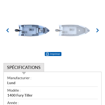
Imprimer
SPÉCIFICATIONS
S
Manufacturier :
p
Lund
é
Modèle :
c
1400 Fury Tiller
i
f
Année :