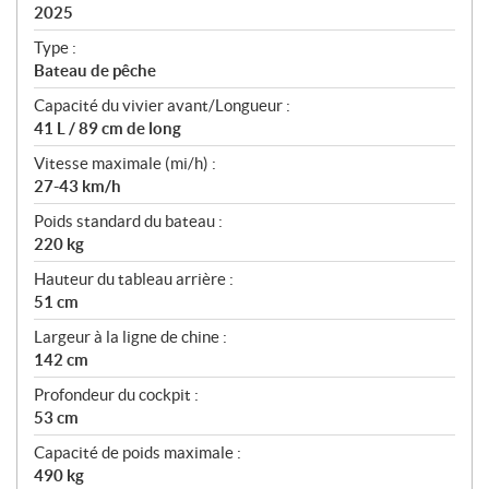
i
2025
c
Type :
a
Bateau de pêche
t
Capacité du vivier avant/Longueur :
i
41 L / 89 cm de long
o
n
Vitesse maximale (mi/h) :
s
27-43 km/h
Poids standard du bateau :
220 kg
Hauteur du tableau arrière :
51 cm
Largeur à la ligne de chine :
142 cm
Profondeur du cockpit :
53 cm
Capacité de poids maximale :
490 kg