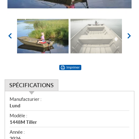
Imprimer
SPÉCIFICATIONS
S
Manufacturier :
p
Lund
é
Modèle :
c
1448M Tiller
i
f
Année :
2026