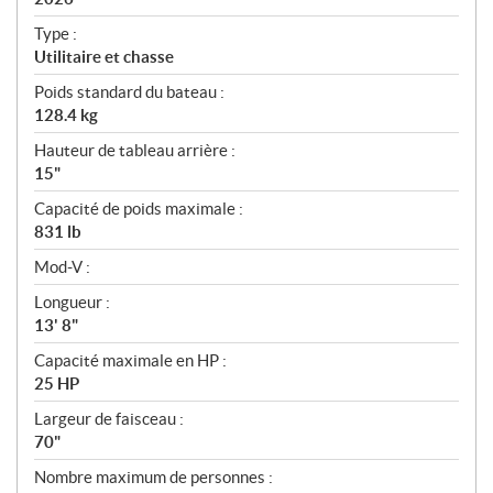
i
c
Type :
a
Utilitaire et chasse
t
Poids standard du bateau :
i
128.4 kg
o
n
Hauteur de tableau arrière :
s
15"
Capacité de poids maximale :
831 lb
Mod-V :
Longueur :
13' 8"
Capacité maximale en HP :
25 HP
Largeur de faisceau :
70"
Nombre maximum de personnes :