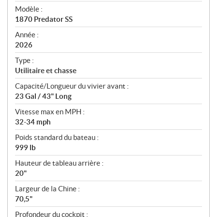
é
Modèle :
c
1870 Predator SS
i
f
Année :
i
2026
c
Type :
a
Utilitaire et chasse
t
Capacité/Longueur du vivier avant :
i
23 Gal / 43" Long
o
n
Vitesse max en MPH :
s
32-34 mph
Poids standard du bateau :
999 lb
Hauteur de tableau arrière :
20"
Largeur de la Chine :
70,5"
Profondeur du cockpit :