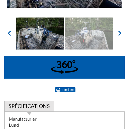
360°
Imprimer
SPÉCIFICATIONS
S
Manufacturier :
p
Lund