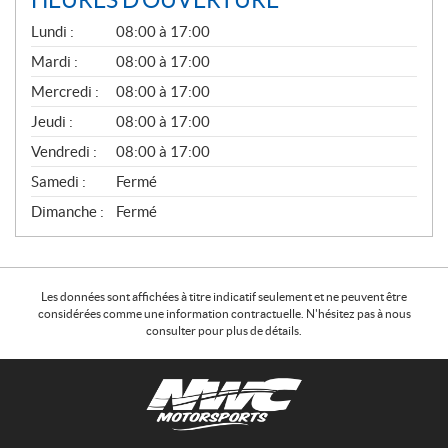
G
Lundi :
08:00 à 17:00
É
N
Mardi :
08:00 à 17:00
É
Mercredi :
08:00 à 17:00
R
A
Jeudi :
08:00 à 17:00
L
Vendredi :
08:00 à 17:00
Samedi :
Fermé
Dimanche :
Fermé
Les données sont affichées à titre indicatif seulement et ne peuvent être
considérées comme une information contractuelle. N'hésitez pas à nous
consulter pour plus de détails.
C
N
o
W
n
C