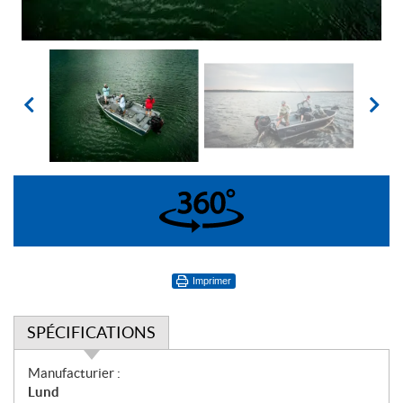
360°
Imprimer
SPÉCIFICATIONS
S
Manufacturier :
p
Lund