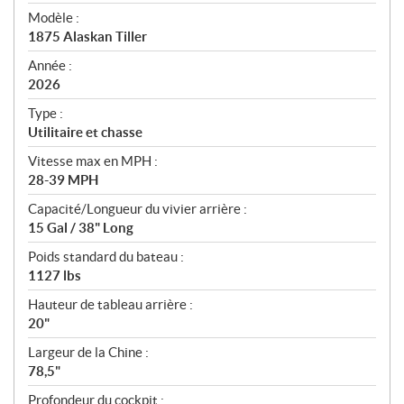
é
Modèle :
c
1875 Alaskan Tiller
i
f
Année :
i
2026
c
Type :
a
Utilitaire et chasse
t
Vitesse max en MPH :
i
28-39 MPH
o
n
Capacité/Longueur du vivier arrière :
s
15 Gal / 38" Long
Poids standard du bateau :
1127 lbs
Hauteur de tableau arrière :
20"
Largeur de la Chine :
78,5"
Profondeur du cockpit :