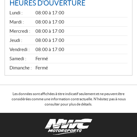
HEURES D'OUVERTURE
G
Lundi :
08:00 à 17:00
É
N
Mardi :
08:00 à 17:00
É
Mercredi :
08:00 à 17:00
R
A
Jeudi :
08:00 à 17:00
L
Vendredi :
08:00 à 17:00
Samedi :
Fermé
Dimanche :
Fermé
Les données sont affichées à titre indicatif seulement et ne peuvent être
considérées comme une information contractuelle. N'hésitez pas à nous
consulter pour plus de détails.
C
N
o
W
n
C