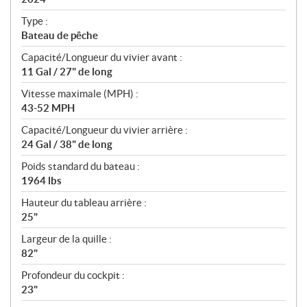
i
c
Type :
a
Bateau de pêche
t
Capacité/Longueur du vivier avant :
i
11 Gal / 27" de long
o
n
Vitesse maximale (MPH) :
s
43-52 MPH
Capacité/Longueur du vivier arrière :
24 Gal / 38" de long
Poids standard du bateau :
1964 lbs
Hauteur du tableau arrière :
25"
Largeur de la quille :
82"
Profondeur du cockpit :
23"