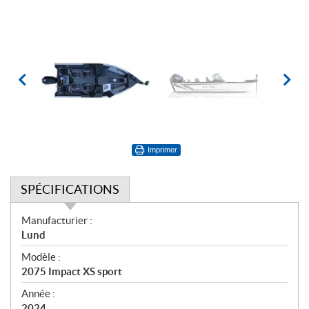
Imprimer
SPÉCIFICATIONS
S
Manufacturier :
p
Lund
é
Modèle :
c
2075 Impact XS sport
i
f
Année :
2024