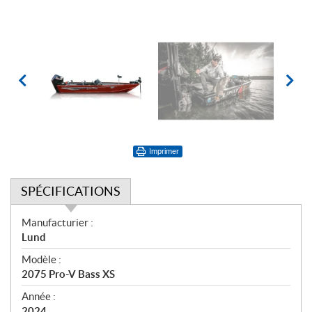
Imprimer
SPÉCIFICATIONS
S
Manufacturier :
p
Lund
é
Modèle :
c
2075 Pro-V Bass XS
i
f
Année :
2024