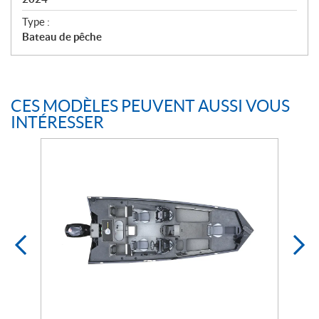
i
c
Type :
a
Bateau de pêche
t
i
o
n
CES MODÈLES PEUVENT AUSSI VOUS
s
INTÉRESSER