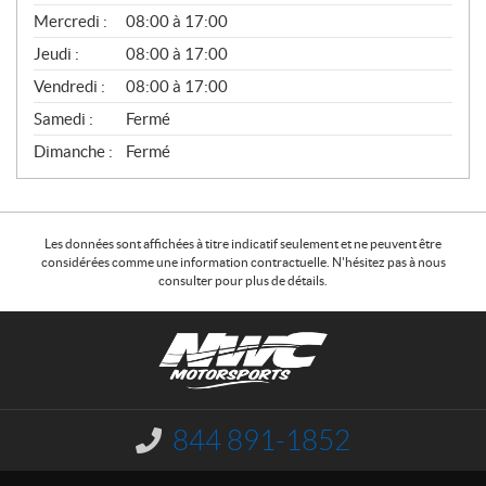
É
Mercredi :
08:00 à 17:00
R
A
Jeudi :
08:00 à 17:00
L
Vendredi :
08:00 à 17:00
Samedi :
Fermé
Dimanche :
Fermé
Les données sont affichées à titre indicatif seulement et ne peuvent être
considérées comme une information contractuelle. N'hésitez pas à nous
consulter pour plus de détails.
C
N
o
W
n
C
t
M
a
o
844 891-1852
I
c
t
n
f
t
o