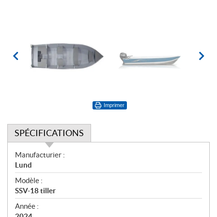
Imprimer
SPÉCIFICATIONS
S
Manufacturier :
p
Lund
é
Modèle :
c
SSV-18 tiller
i
f
Année :
2024