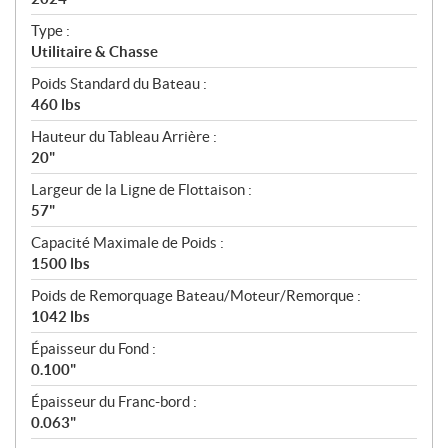
i
c
Type :
a
Utilitaire & Chasse
t
Poids Standard du Bateau :
i
460 lbs
o
n
Hauteur du Tableau Arrière :
s
20"
Largeur de la Ligne de Flottaison :
57"
Capacité Maximale de Poids :
1500 lbs
Poids de Remorquage Bateau/Moteur/Remorque :
1042 lbs
Épaisseur du Fond :
0.100"
Épaisseur du Franc-bord :
0.063"