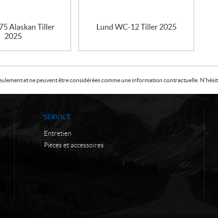
5 Alaskan Tiller
Lund WC-12 Tiller 2025
2025
f seulement et ne peuvent être considérées comme une information contractuelle. N'hésite
SERVICE
Entretien
Pièces et accessoires