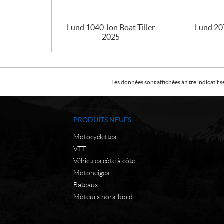
Lund 1040 Jon Boat Tiller
Lund 207
2025
Les données sont affichées à titre indicati
PRODUITS NEUFS
Motocyclettes
VTT
Véhicules côte à côte
Motoneiges
Bateaux
Moteurs hors-bord