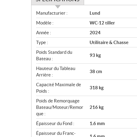
S
Manufacturier :
Lund
p
Modèle :
WC-12 tiller
é
c
Année :
2024
i
Type :
Utilitaire & Chasse
f
i
Poids Standard du
93 kg
c
Bateau :
a
Hauteur du Tableau
38 cm
t
Arrière :
i
Capacité Maximale de
o
318 kg
Poids :
n
s
Poids de Remorquage
Bateau/Moteur/Remor
216 kg
que :
Épaisseur du Fond :
1.6 mm
Épaisseur du Franc-
1.6 mm