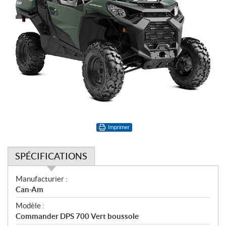
Imprimer
SPÉCIFICATIONS
S
Manufacturier :
p
Can-Am
é
Modèle :
c
Commander DPS 700 Vert boussole
i