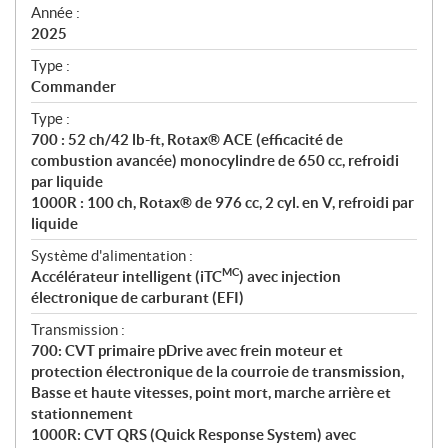
f
Année :
i
2025
c
Type :
a
Commander
t
Type :
i
700 : 52 ch/42 lb-ft, Rotax® ACE (efficacité de
o
combustion avancée) monocylindre de 650 cc, refroidi
n
par liquide
s
1000R : 100 ch, Rotax® de 976 cc, 2 cyl. en V, refroidi par
liquide
Système d'alimentation :
MC
Accélérateur intelligent (iTC
) avec injection
électronique de carburant (EFI)
Transmission :
700: CVT primaire pDrive avec frein moteur et
protection électronique de la courroie de transmission,
Basse et haute vitesses, point mort, marche arrière et
stationnement
1000R: CVT QRS (Quick Response System) avec