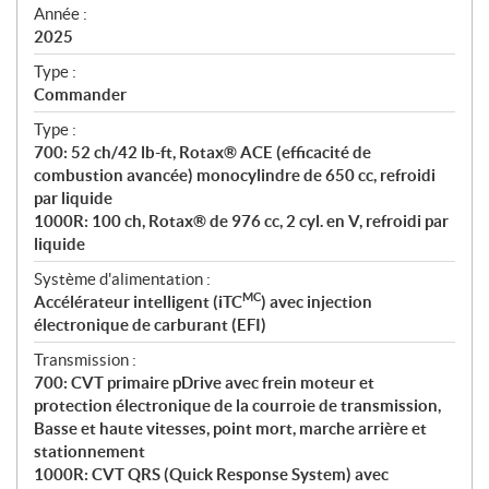
f
Année :
i
2025
c
Type :
a
Commander
t
Type :
i
700: 52 ch/42 lb-ft, Rotax® ACE (efficacité de
o
combustion avancée) monocylindre de 650 cc, refroidi
n
par liquide
s
1000R: 100 ch, Rotax® de 976 cc, 2 cyl. en V, refroidi par
liquide
Système d'alimentation :
MC
Accélérateur intelligent (iTC
) avec injection
électronique de carburant (EFI)
Transmission :
700: CVT primaire pDrive avec frein moteur et
protection électronique de la courroie de transmission,
Basse et haute vitesses, point mort, marche arrière et
stationnement
1000R: CVT QRS (Quick Response System) avec