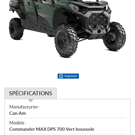
Imprimer
SPÉCIFICATIONS
S
Manufacturier :
p
Can-Am
é
Modèle :
c
Commander MAX DPS 700 Vert boussole
i