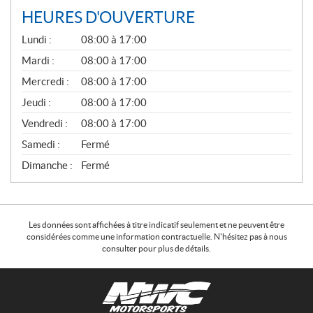
HEURES D'OUVERTURE
G
Lundi :
08:00 à 17:00
É
N
Mardi :
08:00 à 17:00
É
Mercredi :
08:00 à 17:00
R
A
Jeudi :
08:00 à 17:00
L
Vendredi :
08:00 à 17:00
Samedi :
Fermé
Dimanche :
Fermé
Les données sont affichées à titre indicatif seulement et ne peuvent être
considérées comme une information contractuelle. N'hésitez pas à nous
consulter pour plus de détails.
C
N
o
W