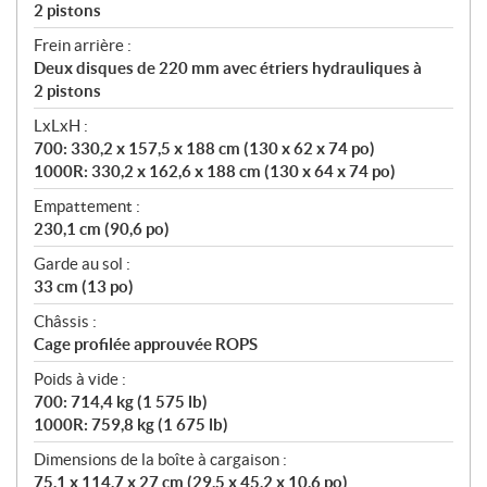
2 pistons
Frein arrière :
Deux disques de 220 mm avec étriers hydrauliques à
2 pistons
LxLxH :
700: 330,2 x 157,5 x 188 cm (130 x 62 x 74 po)
1000R: 330,2 x 162,6 x 188 cm (130 x 64 x 74 po)
Empattement :
230,1 cm (90,6 po)
Garde au sol :
33 cm (13 po)
Châssis :
Cage profilée approuvée ROPS
Poids à vide :
700: 714,4 kg (1 575 lb)
1000R: 759,8 kg (1 675 lb)
Dimensions de la boîte à cargaison :
75,1 x 114,7 x 27 cm (29,5 x 45,2 x 10,6 po)