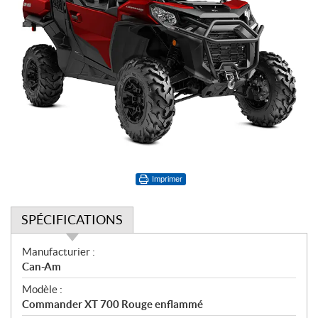
Imprimer
SPÉCIFICATIONS
S
Manufacturier :
p
Can-Am
é
Modèle :
c
Commander XT 700 Rouge enflammé
i