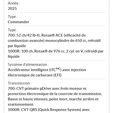
f
Année :
i
2025
c
Type :
a
Commander
t
Type :
i
700: 52 ch/42 lb-ft, Rotax® ACE (efficacité de
o
combustion avancée) monocylindre de 650 cc, refroidi
n
par liquide
s
1000R: 100 ch, Rotax® de 976 cc, 2 cyl. en V, refroidi par
liquide
Système d'alimentation :
MC
Accélérateur intelligent (iTC
) avec injection
électronique de carburant (EFI)
Transmission :
700: CVT primaire pDrive avec frein moteur et
protection électronique de la courroie de transmission,
Basse et haute vitesses, point mort, marche arrière et
stationnement
1000R: CVT QRS (Quick Response System) avec