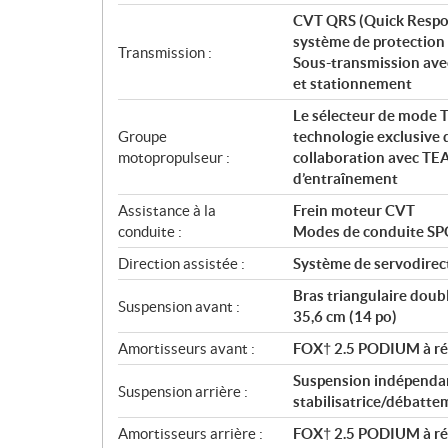
t
CVT QRS (Quick Respon
i
système de protection 
o
Transmission :
Sous-transmission avec
n
et stationnement
s
Le sélecteur de mode T
Groupe
technologie exclusive d
motopropulseur :
collaboration avec TEA
d’entraînement
Assistance à la
Frein moteur CVT
conduite :
Modes de conduite S
Direction assistée :
Système de servodirec
Bras triangulaire doub
Suspension avant :
35,6 cm (14 po)
Amortisseurs avant :
FOX† 2.5 PODIUM à rés
Suspension indépendan
Suspension arrière :
stabilisatrice/débatte
Amortisseurs arrière :
FOX† 2.5 PODIUM à rés