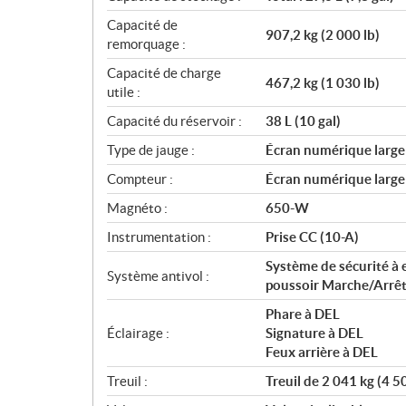
Capacité de
907,2 kg (2 000 lb)
remorquage :
Capacité de charge
467,2 kg (1 030 lb)
utile :
Capacité du réservoir :
38 L (10 gal)
Type de jauge :
Écran numérique large d
Compteur :
Écran numérique large d
Magnéto :
650-W
Instrumentation :
Prise CC (10-A)
Système de sécurité à 
Système antivol :
poussoir Marche/Arrê
Phare à DEL
Éclairage :
Signature à DEL
Feux arrière à DEL
Treuil :
Treuil de 2 041 kg (4 5