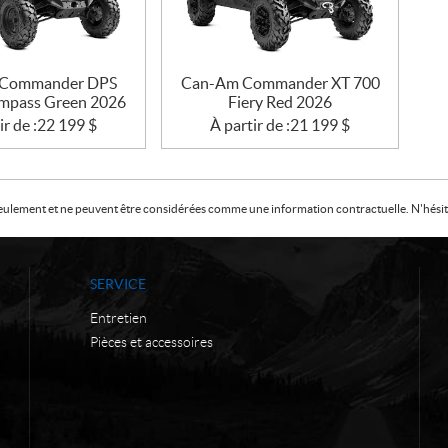
Commander DPS
Can-Am Commander XT 700
mpass Green 2026
Fiery Red 2026
ir de :
22 199
$
À partir de :
21 199
$
f seulement et ne peuvent être considérées comme une information contractuelle. N'hésite
SERVICE
Entretien
Pièces et accessoires