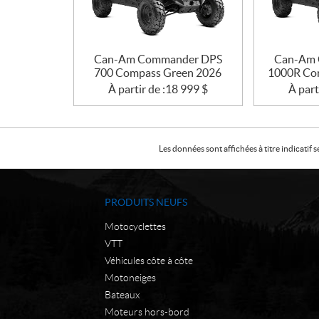
Can-Am Commander DPS
Can-Am 
700 Compass Green 2026
1000R Co
À partir de :
18 999
$
À part
Les données sont affichées à titre indicati
PRODUITS NEUFS
Motocyclettes
VTT
Véhicules côte à côte
Motoneiges
Bateaux
Moteurs hors-bord