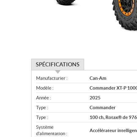
SPÉCIFICATIONS
S
Manufacturier :
Can-Am
p
Modèle :
Commander XT-P 1000R
é
c
Année :
2025
i
Type :
Commander
f
i
Type :
100 ch, Rotax® de 976 cc
c
Système
Accélérateur intelligen
a
d'alimentation :