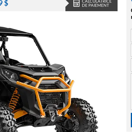
CALCULATRICE
9
$
DE PAIEMENT