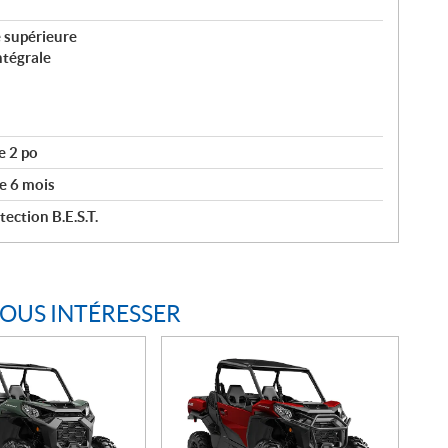
 supérieure
ntégrale
e 2 po
e 6 mois
ection B.E.S.T.
VOUS INTÉRESSER