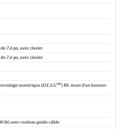
e 7,6 po, avec clavier
e 7,6 po, avec clavier
MC
encodage numérique (D.E.S.S.
) RF, muni d’un bouton-
t
00 lb) avec rouleau guide-câble