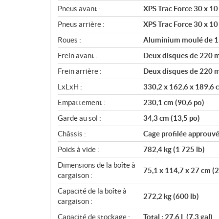
Pneus avant :
XPS Trac Force 30 x 10
Pneus arrière :
XPS Trac Force 30 x 10
Roues :
Aluminium moulé de 1
Frein avant :
Deux disques de 220 mm
Frein arrière :
Deux disques de 220 mm
LxLxH :
330,2 x 162,6 x 189,6 
Empattement :
230,1 cm (90,6 po)
Garde au sol :
34,3 cm (13,5 po)
Châssis :
Cage profilée approuv
Poids à vide :
782,4 kg (1 725 lb)
Dimensions de la boîte à
75,1 x 114,7 x 27 cm (2
cargaison :
Capacité de la boîte à
272,2 kg (600 lb)
cargaison :
Capacité de stockage :
Total : 27,6 L (7,3 gal)