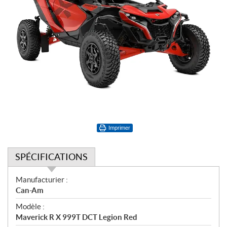
Imprimer
SPÉCIFICATIONS
S
Manufacturier :
p
Can-Am
é
Modèle :
c
Maverick R X 999T DCT Legion Red
i