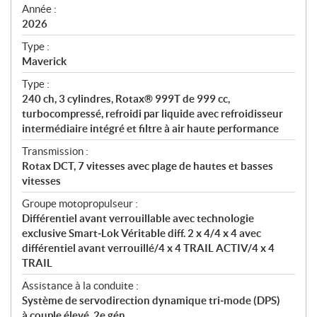
f
Année :
i
2026
c
Type :
a
Maverick
t
Type :
i
240 ch, 3 cylindres, Rotax® 999T de 999 cc,
o
turbocompressé, refroidi par liquide avec refroidisseur
n
intermédiaire intégré et filtre à air haute performance
s
Transmission :
Rotax DCT, 7 vitesses avec plage de hautes et basses
vitesses
Groupe motopropulseur :
Différentiel avant verrouillable avec technologie
exclusive Smart‑Lok Véritable diff. 2 x 4/4 x 4 avec
différentiel avant verrouillé/4 x 4 TRAIL ACTIV/4 x 4
TRAIL
Assistance à la conduite :
Système de servodirection dynamique tri‑mode (DPS)
à couple élevé, 2e gén.