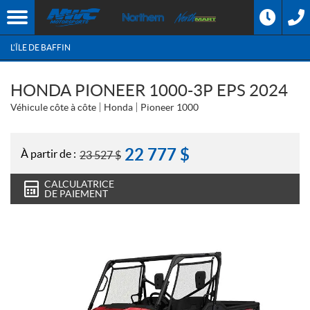
L'ÎLE DE BAFFIN
HONDA PIONEER 1000-3P EPS 2024
Véhicule côte à côte
Honda
Pioneer 1000
22 777
$
À partir de :
23 527
$
CALCULATRICE
DE PAIEMENT