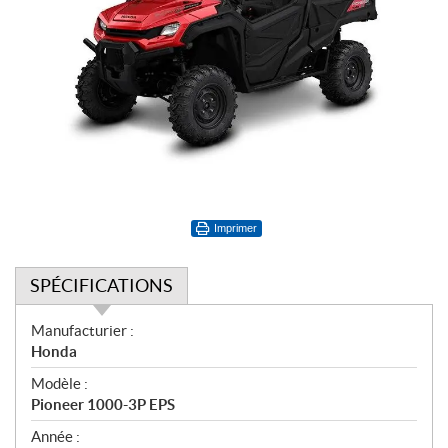
Imprimer
SPÉCIFICATIONS
S
Manufacturier :
p
Honda
é
Modèle :
c
Pioneer 1000-3P EPS
i
f
Année :