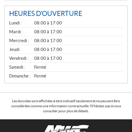
HEURES D'OUVERTURE
G
Lundi :
08:00 à 17:00
É
N
Mardi :
08:00 à 17:00
É
Mercredi :
08:00 à 17:00
R
A
Jeudi :
08:00 à 17:00
L
Vendredi :
08:00 à 17:00
Samedi :
Fermé
Dimanche :
Fermé
Les données sont affichées à titre indicatif seulement et ne peuvent être
considérées comme une information contractuelle. N'hésitez pas à nous
consulter pour plus de détails.
C
N