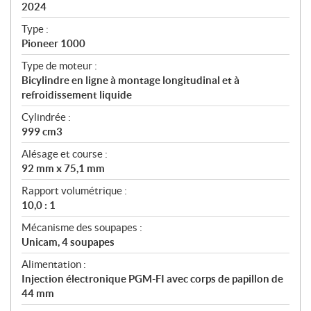
i
2024
c
Type :
a
Pioneer 1000
t
Type de moteur :
i
Bicylindre en ligne à montage longitudinal et à
o
refroidissement liquide
n
s
Cylindrée :
999 cm3
Alésage et course :
92 mm x 75,1 mm
Rapport volumétrique :
10,0 : 1
Mécanisme des soupapes :
Unicam, 4 soupapes
Alimentation :
Injection électronique PGM-FI avec corps de papillon de
44 mm