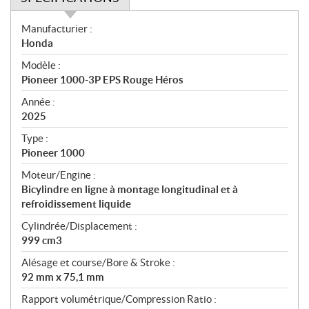
S
Manufacturier :
p
Honda
é
Modèle :
c
Pioneer 1000-3P EPS Rouge Héros
i
f
Année :
i
2025
c
Type :
a
Pioneer 1000
t
Moteur/Engine :
i
Bicylindre en ligne à montage longitudinal et à
o
refroidissement liquide
n
s
Cylindrée/Displacement :
999 cm3
Alésage et course/Bore & Stroke :
92 mm x 75,1 mm
Rapport volumétrique/Compression Ratio :