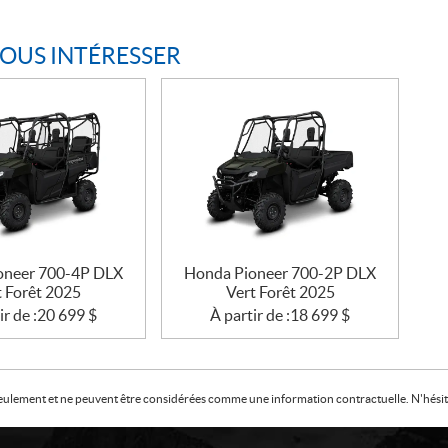
VOUS INTÉRESSER
oneer 700-4P DLX
Honda Pioneer 700-2P DLX
t Forêt 2025
Vert Forêt 2025
ir de :
20 699
$
À partir de :
18 699
$
f seulement et ne peuvent être considérées comme une information contractuelle. N'hésite