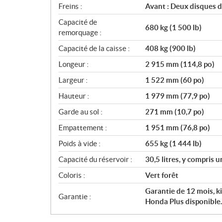
Freins :
Avant : Deux disques 
Capacité de
680 kg (1 500 lb)
remorquage :
Capacité de la caisse :
408 kg (900 lb)
Longeur :
2 915 mm (114,8 po)
Largeur :
1 522 mm (60 po)
Hauteur :
1 979 mm (77,9 po)
Garde au sol :
271 mm (10,7 po)
Empattement :
1 951 mm (76,8 po)
Poids à vide :
655 kg (1 444 lb)
Capacité du réservoir :
30,5 litres, y compris u
Coloris :
Vert forêt
Garantie de 12 mois, ki
Garantie :
Honda Plus disponible.