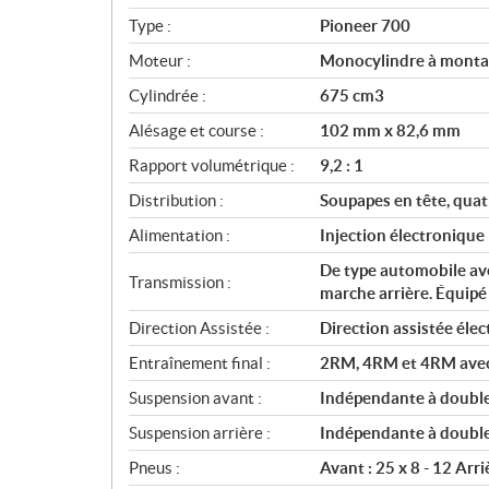
i
Type :
Pioneer 700
f
i
Moteur :
Monocylindre à montage
c
Cylindrée :
675 cm3
a
Alésage et course :
102 mm x 82,6 mm
t
i
Rapport volumétrique :
9,2 : 1
o
Distribution :
Soupapes en tête, quat
n
s
Alimentation :
Injection électronique
De type automobile ave
Transmission :
marche arrière. Équipé
Direction Assistée :
Direction assistée élec
Entraînement final :
2RM, 4RM et 4RM avec v
Suspension avant :
Indépendante à double
Suspension arrière :
Indépendante à double
Pneus :
Avant : 25 x 8 - 12 Arri