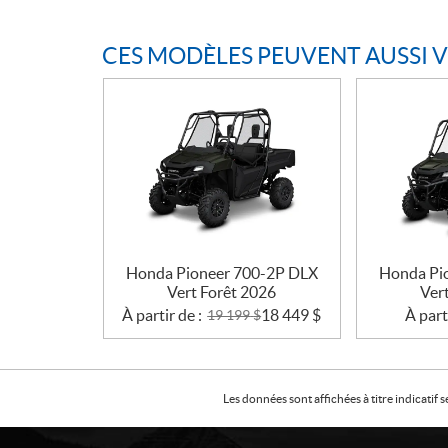
CES MODÈLES PEUVENT AUSSI 
Honda Pioneer 700-2P DLX
Honda Pi
Vert Forêt 2026
Ver
À partir de :
18 449
$
À part
19 199
$
Les données sont affichées à titre indicati