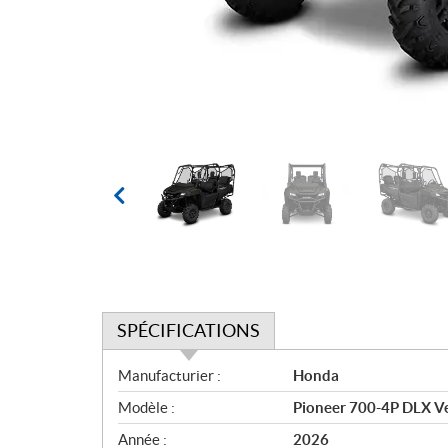
SPÉCIFICATIONS
S
Manufacturier :
Honda
p
Modèle :
Pioneer 700-4P DLX Ve
é
c
Année :
2026