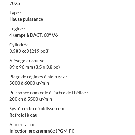
i
2025
c
Type :
a
Haute puissance
t
Engine :
i
4 temps à DACT, 60° V6
o
n
Cylindrée :
s
3,583 cc3 (219 po3)
Alésage et course :
89 x 96 mm (3.5 x 3,8 po)
Plage de régimes à plein gaz :
5000 à 6000 tr/min
Puissance nominale à l'arbre de l'hélice :
200 ch à 5500 tr/min
Système de refroidissement :
Refroidi à eau
Alimentation :
Injection programmée (PGM-FI)