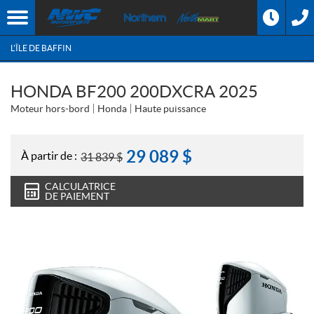
L'ÎLE DE BAFFIN
HONDA BF200 200DXCRA 2025
Moteur hors-bord
Honda
Haute puissance
29 089
$
À partir de :
31 839
$
CALCULATRICE
DE PAIEMENT