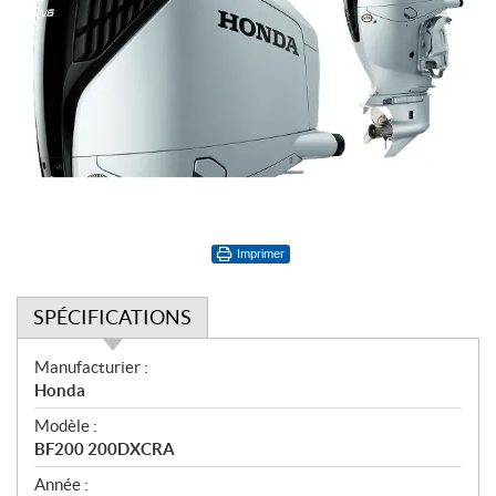
Imprimer
SPÉCIFICATIONS
S
Manufacturier :
p
Honda
é
Modèle :
c
BF200 200DXCRA
i
f
Année :