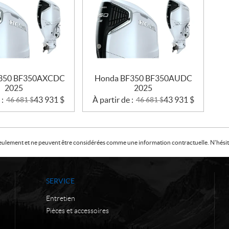
350 BF350AXCDC
Honda BF350 BF350AUDC
2025
2025
 :
43 931
$
À partir de :
43 931
$
46 681
$
46 681
$
f seulement et ne peuvent être considérées comme une information contractuelle. N'hésite
SERVICE
Entretien
Pièces et accessoires