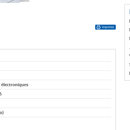
Imprimer
électroniques
6
o)