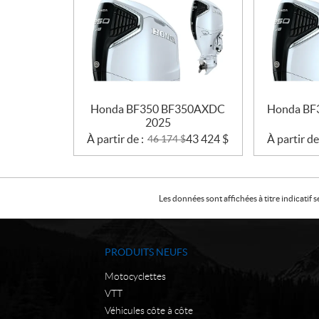
Honda BF350 BF350AXDC
Honda BF
2025
À partir de :
43 424
$
À partir de
46 174
$
Les données sont affichées à titre indicati
PRODUITS NEUFS
Motocyclettes
VTT
Véhicules côte à côte