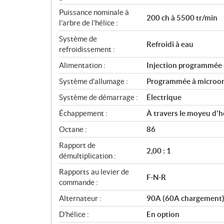
n
Puissance nominale à
s
200 ch à 5500 tr/min
l'arbre de l'hélice :
Système de
Refroidi à eau
refroidissement :
Alimentation :
Injection programmée
Système d'allumage :
Programmée à microor
Système de démarrage :
Électrique
Échappement :
À travers le moyeu d'h
Octane :
86
Rapport de
2,00 : 1
démultiplication :
Rapports au levier de
F-N-R
commande :
Alternateur :
90A (60A chargement
D'hélice :
En option