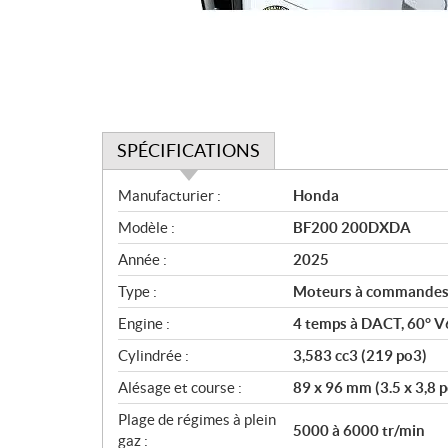
SPÉCIFICATIONS
S
Manufacturier :
Honda
p
Modèle :
BF200 200DXDA
é
c
Année :
2025
i
Type :
Moteurs à commandes 
f
i
Engine :
4 temps à DACT, 60° V
c
Cylindrée :
3,583 cc3 (219 po3)
a
Alésage et course :
89 x 96 mm (3.5 x 3,8 p
t
i
Plage de régimes à plein
5000 à 6000 tr/min
o
gaz :