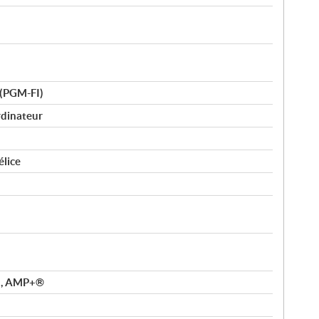
 (PGM-FI)
dinateur
élice
), AMP+®