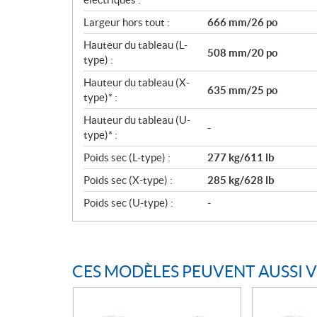
Largeur hors tout :
666 mm/26 po
Hauteur du tableau (L-
508 mm/20 po
type) :
Hauteur du tableau (X-
635 mm/25 po
type)* :
Hauteur du tableau (U-
-
type)* :
Poids sec (L-type) :
277 kg/611 lb
Poids sec (X-type) :
285 kg/628 lb
Poids sec (U-type) :
-
CES MODÈLES PEUVENT AUSSI 