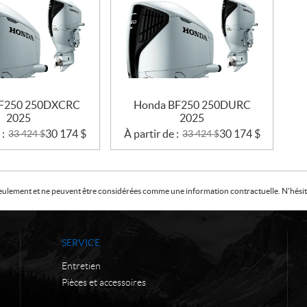
F250 250DXCRC
Honda BF250 250DURC
2025
2025
 :
30 174
$
À partir de :
30 174
$
33 424
$
33 424
$
f seulement et ne peuvent être considérées comme une information contractuelle. N'hésite
SERVICE
Entretien
Pièces et accessoires