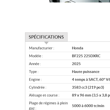
SPÉCIFICATIONS
S
Manufacturier :
Honda
p
Modèle :
BF225 225DXRC
é
c
Année :
2025
i
Type :
Haute puissance
f
i
Engine :
4 temps à SACT, 60° V
c
Cylindrée :
3583 cc3 (219 po3)
a
Alésage et course :
89 x 96 mm (3,5 x 3,8 p
t
i
Plage de régimes à plein
5000 à 6000 tr/min
o
gaz :