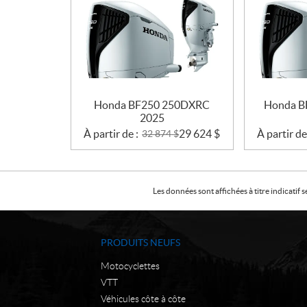
Honda BF250 250DXRC
Honda B
2025
À partir de :
29 624
$
À partir de
32 874
$
Les données sont affichées à titre indicati
PRODUITS NEUFS
Motocyclettes
VTT
Véhicules côte à côte