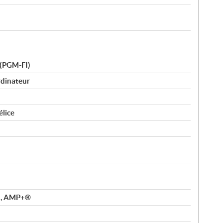
 (PGM-FI)
dinateur
élice
), AMP+®