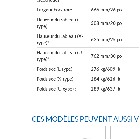
Largeur hors tout :
666 mm/26 po
Hauteur du tableau (L-
508 mm/20 po
type) :
Hauteur du tableau (X-
635 mm/25 po
type)* :
Hauteur du tableau (U-
762 mm/30 po
type)* :
Poids sec (L-type) :
276 kg/609 lb
Poids sec (X-type) :
284 kg/626 lb
Poids sec (U-type) :
289 kg/637 lb
CES MODÈLES PEUVENT AUSSI 