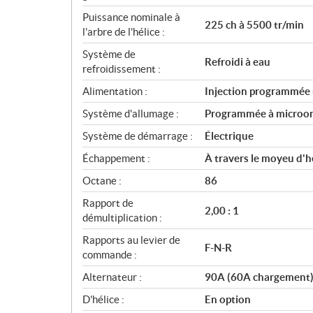
n
Puissance nominale à
s
225 ch à 5500 tr/min
l'arbre de l'hélice :
Système de
Refroidi à eau
refroidissement :
Alimentation :
Injection programmée
Système d'allumage :
Programmée à microor
Système de démarrage :
Électrique
Échappement :
À travers le moyeu d'h
Octane :
86
Rapport de
2,00 : 1
démultiplication :
Rapports au levier de
F-N-R
commande :
Alternateur :
90A (60A chargement
D'hélice :
En option