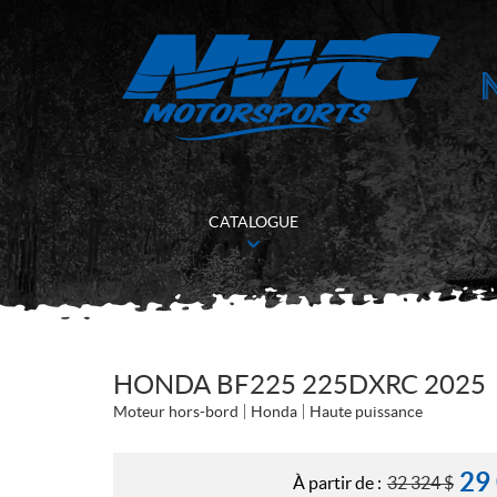
CATALOGUE
HONDA BF225 225DXRC 2025
Moteur hors-bord
Honda
Haute puissance
29
À partir de :
32 324
$