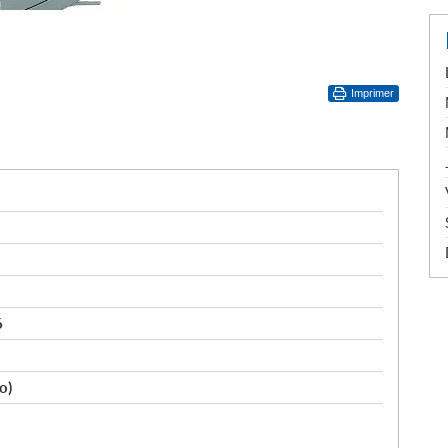
Imprimer
6
o)