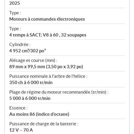
i
2025
c
Type :
a
Moteurs à commandes électroniques
t
Type :
i
4 temps à SACT; V8 à 60 , 32 soupapes
o
n
Cylindrée :
s
4 952 cm³/302 po³
Alésage et course (mm) :
89 mm x 99,5 mm (3,50 po x 3,92 po)
Puissance nominale à l’arbre de l’hélice :
350 ch à 6 000 tr/min
Plage de régime du moteur recommandée (tr/min) :
5 000 à 6 000 tr/min
Essence :
Au moins 86 (indice d’octane)
Puissance de charge de la batterie :
12 V – 70 A