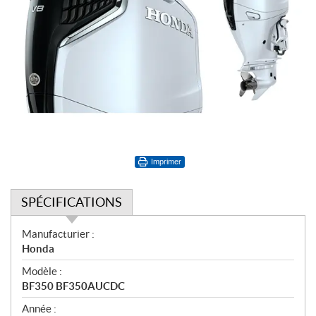
Imprimer
SPÉCIFICATIONS
S
Manufacturier :
p
Honda
é
Modèle :
c
BF350 BF350AUCDC
i
f
Année :