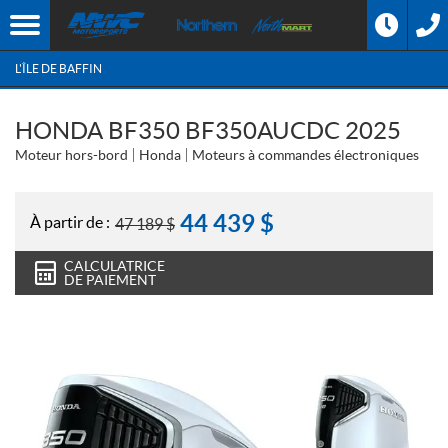
L'ÎLE DE BAFFIN
HONDA BF350 BF350AUCDC 2025
Moteur hors-bord
Honda
Moteurs à commandes électroniques
44 439
$
À partir de :
47 189
$
CALCULATRICE
DE PAIEMENT