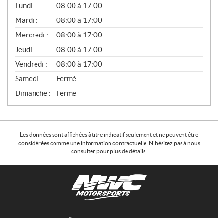
G
Lundi :
08:00 à 17:00
É
N
Mardi :
08:00 à 17:00
É
Mercredi :
08:00 à 17:00
R
A
Jeudi :
08:00 à 17:00
L
Vendredi :
08:00 à 17:00
Samedi :
Fermé
Dimanche :
Fermé
Les données sont affichées à titre indicatif seulement et ne peuvent être
considérées comme une information contractuelle. N'hésitez pas à nous
consulter pour plus de détails.
C
N
o
W
n
C
t
M