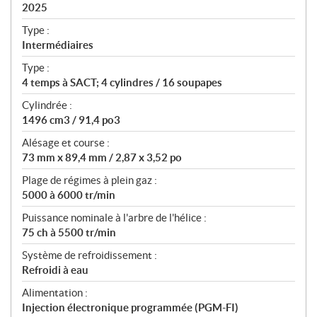
i
2025
c
Type :
a
Intermédiaires
t
Type :
i
4 temps à SACT; 4 cylindres / 16 soupapes
o
n
Cylindrée :
s
1496 cm3 / 91,4 po3
Alésage et course :
73 mm x 89,4 mm / 2,87 x 3,52 po
Plage de régimes à plein gaz :
5000 à 6000 tr/min
Puissance nominale à l'arbre de l'hélice :
75 ch à 5500 tr/min
Système de refroidissement :
Refroidi à eau
Alimentation :
Injection électronique programmée (PGM-FI)