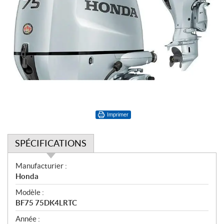
Imprimer
SPÉCIFICATIONS
S
Manufacturier :
p
Honda
é
Modèle :
c
BF75 75DK4LRTC
i
f
Année :