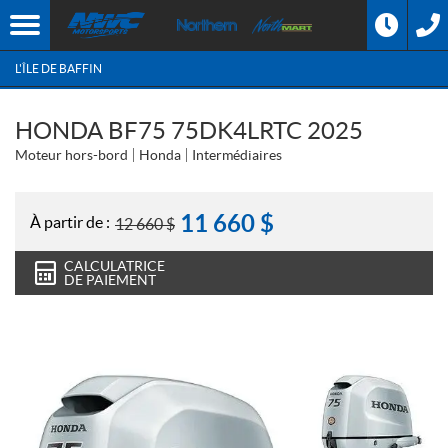
L'ÎLE DE BAFFIN
HONDA BF75 75DK4LRTC 2025
Moteur hors-bord
Honda
Intermédiaires
11 660
$
À partir de :
12 660
$
CALCULATRICE
DE PAIEMENT