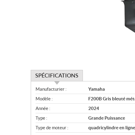
SPÉCIFICATIONS
S
Manufacturier :
Yamaha
p
Modèle :
F200B Gris bleuté mét
é
c
Année :
2024
i
Type :
Grande Puissance
f
i
Type de moteur :
quadricylindre en lign