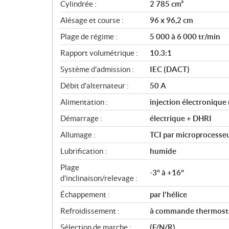
c
Cylindrée :
2 785 cm³
a
Alésage et course :
96 x 96,2 cm
t
i
Plage de régime :
5 000 à 6 000 tr/min
o
Rapport volumétrique :
10.3:1
n
s
Système d'admission :
IEC (DACT)
Débit d'alternateur :
50 A
Alimentation :
injection électronique
Démarrage :
électrique + DHRI
Allumage :
TCI par microprocesse
Lubrification :
humide
Plage
-3° à +16°
d'inclinaison/relevage :
Échappement :
par l'hélice
Refroidissement :
à commande thermost
Sélection de marche :
(F/N/R)