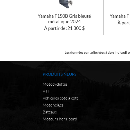
Yamaha F150B Gris bleuté
Yamaha F1
métallique 2024
À part
À partir de :
21 300
$
Les données sont affichées à titre indicati
PRODUITS NEUFS
Motocyclettes
VTT
Véhicules côte à côte
Motoneiges
Bateaux
Moteurs hors-bord