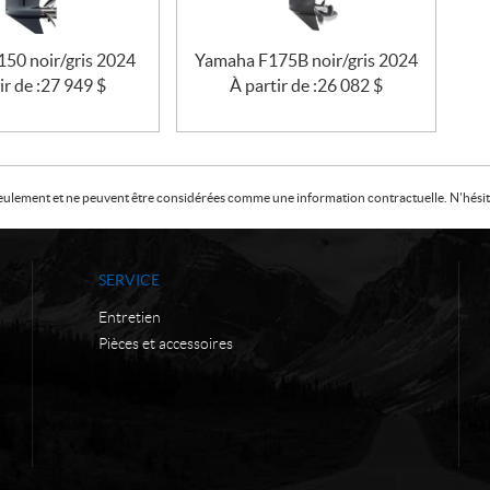
50 noir/gris 2024
Yamaha F175B noir/gris 2024
ir de :
27 949
$
À partir de :
26 082
$
f seulement et ne peuvent être considérées comme une information contractuelle. N'hésite
SERVICE
Entretien
Pièces et accessoires