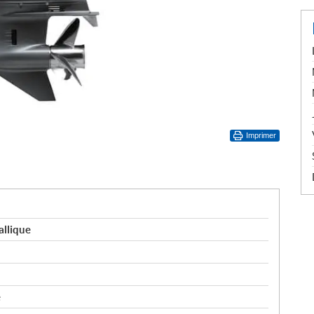
Imprimer
allique
e