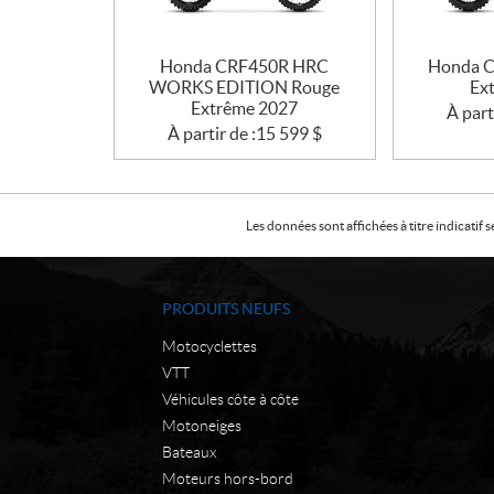
Honda CRF450R HRC
Honda 
WORKS EDITION Rouge
Ex
Extrême 2027
À part
À partir de :
15 599
$
Les données sont affichées à titre indicati
PRODUITS NEUFS
Motocyclettes
VTT
Véhicules côte à côte
Motoneiges
Bateaux
Moteurs hors-bord