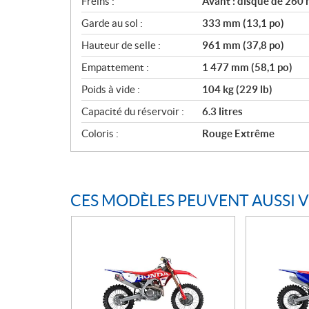
Freins :
Avant : disque de 260 
Garde au sol :
333 mm (13,1 po)
Hauteur de selle :
961 mm (37,8 po)
Empattement :
1 477 mm (58,1 po)
Poids à vide :
104 kg (229 lb)
Capacité du réservoir :
6.3 litres
Coloris :
Rouge Extrême
CES MODÈLES PEUVENT AUSSI 