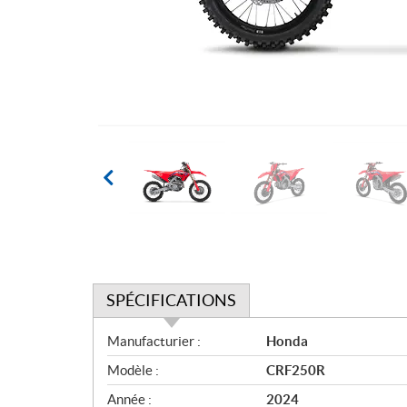
SPÉCIFICATIONS
S
Manufacturier :
Honda
p
Modèle :
CRF250R
é
c
Année :
2024