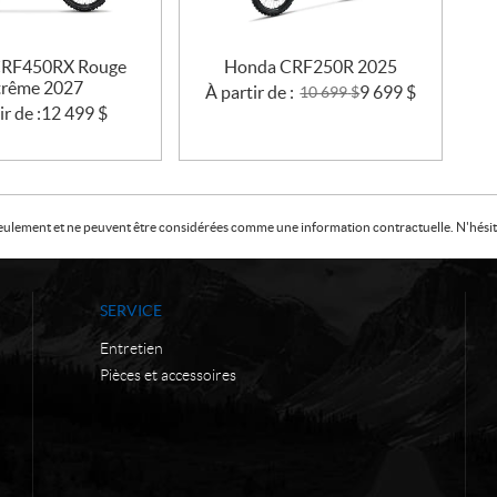
CRF450RX Rouge
Honda CRF250R 2025
trême 2027
À partir de :
9 699
$
10 699
$
ir de :
12 499
$
f seulement et ne peuvent être considérées comme une information contractuelle. N'hésite
SERVICE
Entretien
Pièces et accessoires