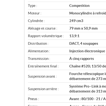
i
Type :
Competition
f
i
Moteur :
Monocylindre à refroid
c
Cylindrée :
249 cm3
a
Alésage et course :
79 mm x 50,9 mm
t
i
Rapport volumétrique :
13,9:1
o
Distribution :
DACT, 4 soupapes
n
s
Alimentation :
Injection électronique
Transmission :
À cinq rapports
Entraînement final :
Chaîne #520; 13/50 d
Fourche télescopique 
Suspension avant :
débattement de 273 m
Système Pro–Link à m
Suspension arrière :
débattement de 313 m
Pneus :
Avant : 80/100 - 21 / A