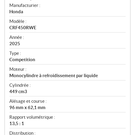
S
Manufacturier :
p
Honda
é
Modèle :
c
CRF450RWE
i
f
Année :
i
2025
c
Type :
a
Competition
t
Moteur :
i
Monocylindre à refroidissement par liquide
o
n
Cylindrée :
s
449 cm3
Alésage et course :
96 mm x 62,1 mm
Rapport volumétrique :
13,5 : 1
Distribution :