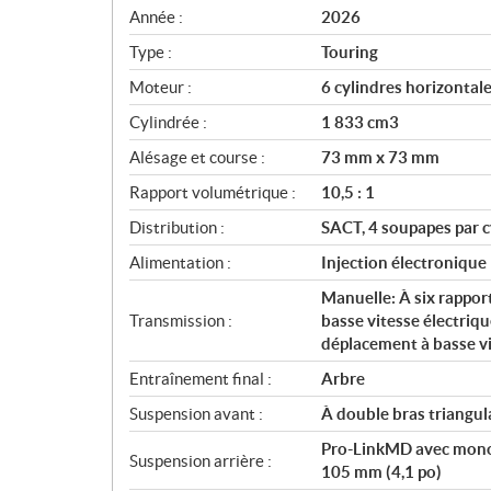
c
Année :
2026
i
Type :
Touring
f
i
Moteur :
6 cylindres horizontal
c
Cylindrée :
1 833 cm3
a
Alésage et course :
73 mm x 73 mm
t
i
Rapport volumétrique :
10,5 : 1
o
Distribution :
SACT, 4 soupapes par c
n
s
Alimentation :
Injection électroniqu
Manuelle: À six rapport
Transmission :
basse vitesse électri
déplacement à basse vi
Entraînement final :
Arbre
Suspension avant :
À double bras triangul
Pro-LinkMD avec mono-
Suspension arrière :
105 mm (4,1 po)