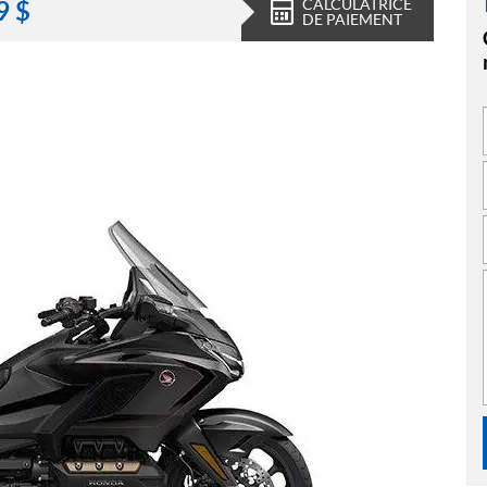
CALCULATRICE
9
$
DE PAIEMENT