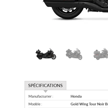
SPÉCIFICATIONS
S
Manufacturier :
Honda
p
Modèle :
Gold Wing Tour Noir B
é