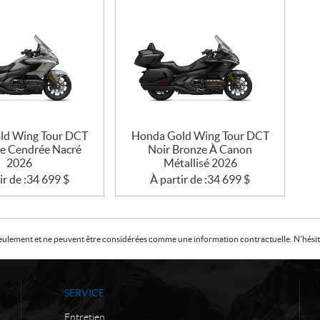
ld Wing Tour DCT
Honda Gold Wing Tour DCT
ue Cendrée Nacré
Noir Bronze À Canon
2026
Métallisé 2026
ir de :
34 699
$
À partir de :
34 699
$
f seulement et ne peuvent être considérées comme une information contractuelle. N'hésite
SERVICE
Entretien