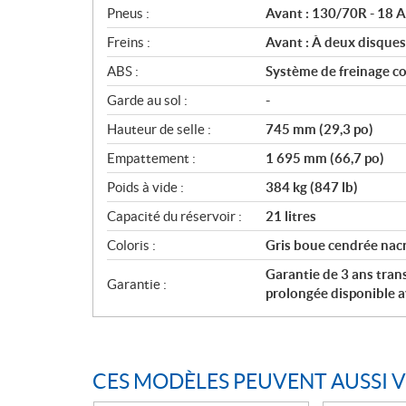
Pneus :
Avant : 130/70R - 18 A
Freins :
Avant : À deux disque
ABS :
Système de freinage c
Garde au sol :
-
Hauteur de selle :
745 mm (29,3 po)
Empattement :
1 695 mm (66,7 po)
Poids à vide :
384 kg (847 lb)
Capacité du réservoir :
21 litres
Coloris :
Gris boue cendrée nacr
Garantie de 3 ans tran
Garantie :
prolongée disponible 
CES MODÈLES PEUVENT AUSSI 