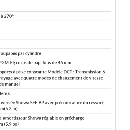
é à 270°
soupapes par cylindre
PGM-FI; corps de papillons de 46 mm
pports à prise constante Modèle DCT : Transmission 6
rayage avec quatre modes de changement de vitesse
de manuel
dents
inversée Showa SFF-BP avec précontrainte du ressort;
m(5.3 in)
amortisseur Showa réglable en précharge;
 (5,9 po)