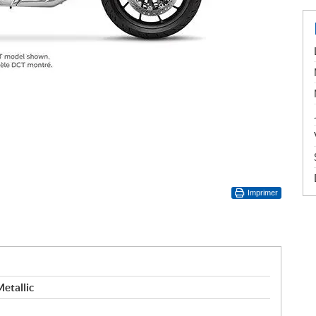
Imprimer
etallic