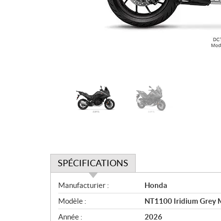
SPÉCIFICATIONS
S
Manufacturier :
Honda
p
Modèle :
NT1100 Iridium Grey M
é
c
Année :
2026