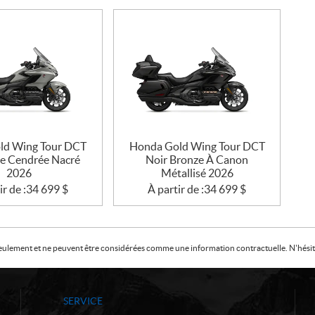
ld Wing Tour DCT
Honda Gold Wing Tour DCT
ue Cendrée Nacré
Noir Bronze À Canon
2026
Métallisé 2026
ir de :
34 699
$
À partir de :
34 699
$
f seulement et ne peuvent être considérées comme une information contractuelle. N'hésite
SERVICE