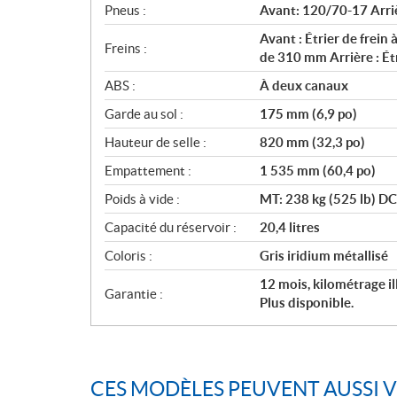
Pneus :
Avant: 120/70-17 Arri
Avant : Étrier de frein
Freins :
de 310 mm Arrière : Ét
ABS :
À deux canaux
Garde au sol :
175 mm (6,9 po)
Hauteur de selle :
820 mm (32,3 po)
Empattement :
1 535 mm (60,4 po)
Poids à vide :
MT: 238 kg (525 lb) DC
Capacité du réservoir :
20,4 litres
Coloris :
Gris iridium métallisé
12 mois, kilométrage i
Garantie :
Plus disponible.
CES MODÈLES PEUVENT AUSSI 