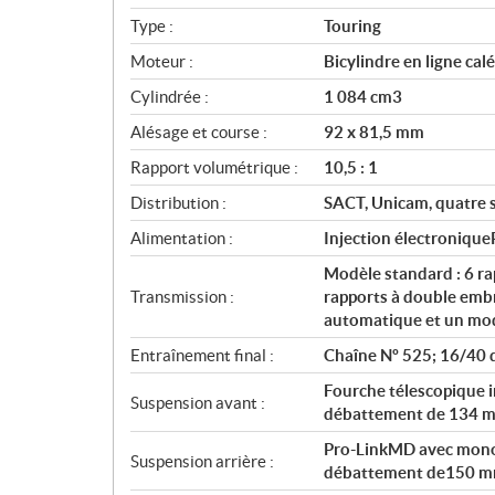
i
Type :
Touring
f
i
Moteur :
Bicylindre en ligne cal
c
Cylindrée :
1 084 cm3
a
Alésage et course :
92 x 81,5 mm
t
i
Rapport volumétrique :
10,5 : 1
o
Distribution :
SACT, Unicam, quatre 
n
s
Alimentation :
Injection électronique
Modèle standard : 6 ra
Transmission :
rapports à double emb
automatique et un mo
Entraînement final :
Chaîne Nº 525; 16/40 
Fourche télescopique 
Suspension avant :
débattement de 134 m
Pro-LinkMD avec mono-
Suspension arrière :
débattement de150 mm