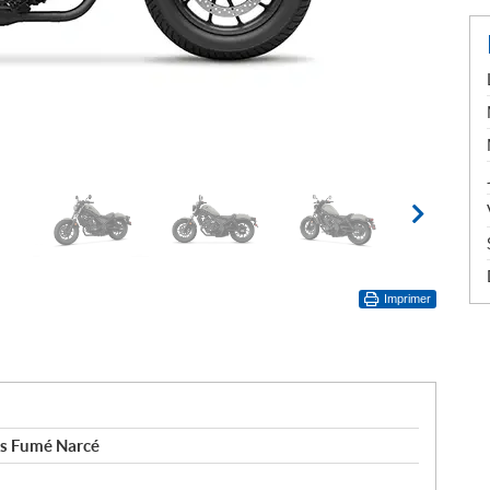
Imprimer
is Fumé Narcé