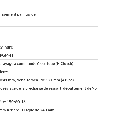
issement par liquide
cylindre
e PGM-FI
mbrayage à commande électrique (E-Clutch)
dents
 de41 mm; débattement de 121 mm (4,8 po)
 réglage de la précharge de ressort; débattement de 95
ère: 150/80-16
 mm Arrière : Disque de 240 mm