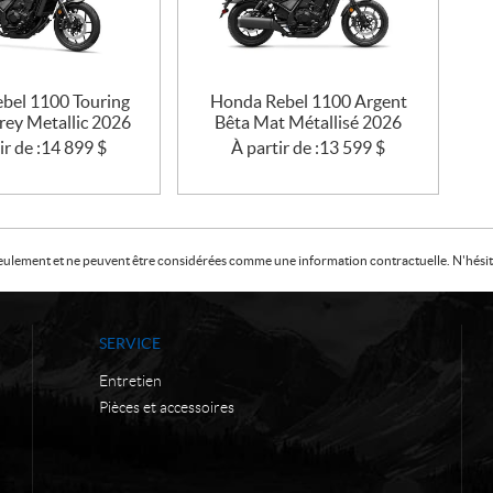
bel 1100 Touring
Honda Rebel 1100 Argent
rey Metallic 2026
Bêta Mat Métallisé 2026
ir de :
14 899
$
À partir de :
13 599
$
f seulement et ne peuvent être considérées comme une information contractuelle. N'hésite
SERVICE
Entretien
Pièces et accessoires