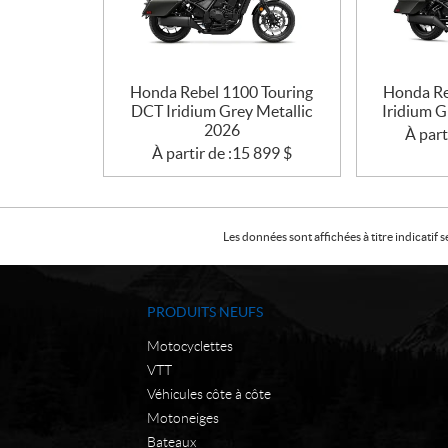
Honda Rebel 1100 Touring
Honda Re
DCT Iridium Grey Metallic
Iridium G
2026
À part
À partir de :
15 899
$
Les données sont affichées à titre indicati
PRODUITS NEUFS
Motocyclettes
VTT
Véhicules côte à côte
Motoneiges
Bateaux