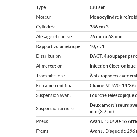
i
Type :
Cruiser
f
i
Moteur :
Monocylindre à refroid
c
Cylindrée :
286 cm 3
a
Alésage et course :
76 mm x 63 mm
t
i
Rapport volumétrique :
10,7 : 1
o
Distribution :
DACT, 4 soupapes par 
n
s
Alimentation :
Injection électroniqu
Transmission :
À six rapports avec e
Entraînement final :
Chaîne Nº 520; 14/36 
Suspension avant :
Fourche télescopique
Deux amortisseurs avec
Suspension arrière :
mm (3,7 po)
Pneus :
Avant: 130/90-16 Arri
Freins :
Avant : Disque de 296