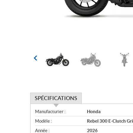
SPÉCIFICATIONS
S
Manufacturier :
Honda
p
Modèle :
Rebel 300 E-Clutch Gr
é
c
Année :
2026