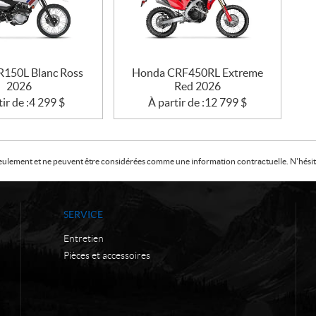
150L Blanc Ross
Honda CRF450RL Extreme
2026
Red 2026
ir de :
4 299
$
À partir de :
12 799
$
f seulement et ne peuvent être considérées comme une information contractuelle. N'hésite
SERVICE
Entretien
Pièces et accessoires