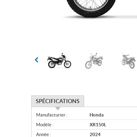
SPÉCIFICATIONS
S
Manufacturier :
Honda
p
Modèle :
XR150L
é
c
Année :
2024