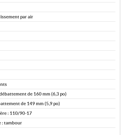
issement par air
ents
 débattement de 160 mm (6,3 po)
attement de 149 mm (5,9 po)
ière : 110/90-17
e : tambour