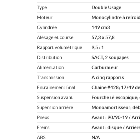
i
Type :
Double Usage
f
i
Moteur :
Monocylindre à refroid
c
Cylindrée :
149 cm3
a
Alésage et course :
57,3 x 57,8
t
i
Rapport volumétrique :
9,5 : 1
o
Distribution :
SACT, 2 soupapes
n
s
Alimentation :
Carburateur
Transmission :
À cinq rapports
Entraînement final :
Chaîne #428; 17/49 d
Suspension avant :
Fourche télescopique;
Supension arrière :
Monoamortisseur; déb
Pneus :
Avant : 90/90-19 / Arr
Freins :
Avant : disque / Arrièr
ABS :
N/A