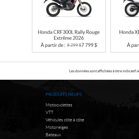
Honda CRF300L Rally Rouge
Honda XR
Extrême 2026
À partir de :
7 799
$
À part
8 299
$
Les données sont affichées à titre indicati
PRODUITS NEUFS
Motocyclettes
VTT
Véhicules côte à côte
Motoneiges
Bateaux