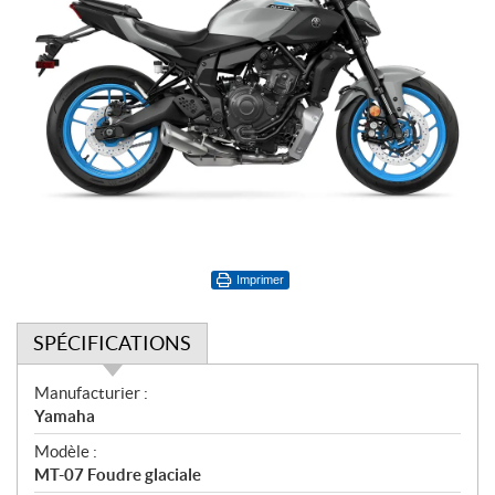
Imprimer
SPÉCIFICATIONS
S
Manufacturier :
p
Yamaha
é
Modèle :
c
MT-07 Foudre glaciale
i