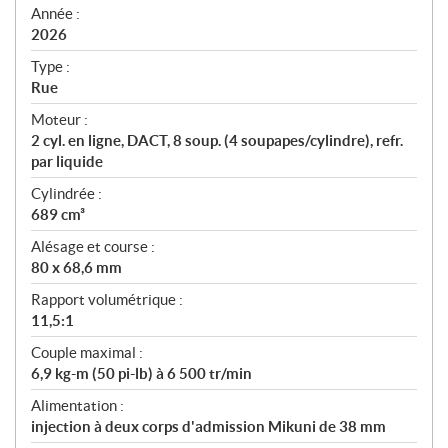
f
Année :
i
2026
c
Type :
a
Rue
t
Moteur :
i
2 cyl. en ligne, DACT, 8 soup. (4 soupapes/cylindre), refr.
o
par liquide
n
s
Cylindrée :
689 cm³
Alésage et course :
80 x 68,6 mm
Rapport volumétrique :
11,5:1
Couple maximal :
6,9 kg-m (50 pi-lb) à 6 500 tr/min
Alimentation :
injection à deux corps d'admission Mikuni de 38 mm