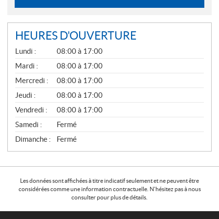
HEURES D'OUVERTURE
G
Lundi :
08:00 à 17:00
É
N
Mardi :
08:00 à 17:00
É
Mercredi :
08:00 à 17:00
R
A
Jeudi :
08:00 à 17:00
L
Vendredi :
08:00 à 17:00
Samedi :
Fermé
Dimanche :
Fermé
Les données sont affichées à titre indicatif seulement et ne peuvent être
considérées comme une information contractuelle. N'hésitez pas à nous
consulter pour plus de détails.