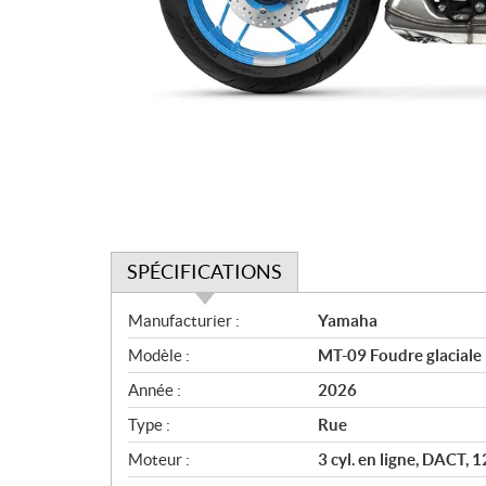
SPÉCIFICATIONS
S
Manufacturier :
Yamaha
p
Modèle :
MT-09 Foudre glaciale
é
c
Année :
2026
i
Type :
Rue
f
i
Moteur :
3 cyl. en ligne, DACT, 12