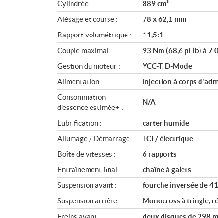
c
Cylindrée :
889 cm³
a
Alésage et course :
78 x 62,1 mm
t
i
Rapport volumétrique :
11,5:1
o
Couple maximal :
93 Nm (68,6 pi-lb) à 7 
n
s
Gestion du moteur :
YCC-T, D-Mode
Alimentation :
injection à corps d'ad
Consommation
N/A
d'essence estimée± :
Lubrification :
carter humide
Allumage / Démarrage :
TCI / électrique
Boîte de vitesses :
6 rapports
Entraînement final :
chaîne à galets
Suspension avant :
fourche inversée de 4
Suspension arrière :
Monocross à tringle, 
Freins avant :
deux disques de 298 mm 