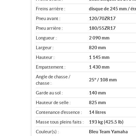
Freins arrière :
disque de 245 mm / étr
Pneu avant :
120/70ZR17
Pneu arrière :
180/55ZR17
Longueur :
2 090 mm
Largeur :
820 mm
Hauteur :
1 145 mm
Empattement :
1 430 mm
Angle de chasse /
25° / 108 mm
chasse :
Garde au sol :
140 mm
Hauteur de selle :
825 mm
Contenance d'essence :
14 litres
Masse tous pleins faits :
193 kg (425.5 lb)
Couleur(s) :
Bleu Team Yamaha