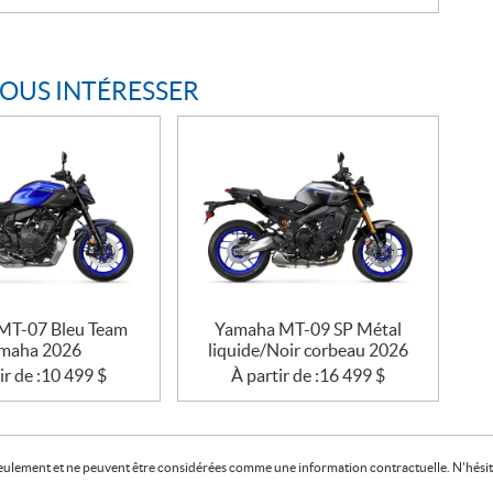
VOUS INTÉRESSER
MT-07 Bleu Team
Yamaha MT-09 SP Métal
maha 2026
liquide/Noir corbeau 2026
ir de :
10 499
$
À partir de :
16 499
$
f seulement et ne peuvent être considérées comme une information contractuelle. N'hésite