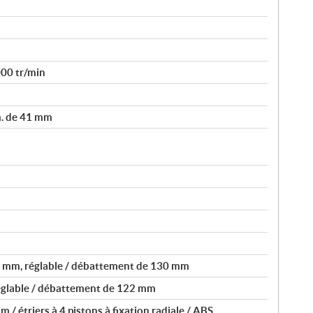
000 tr/min
m. de 41 mm
1 mm, réglable / débattement de 130 mm
réglable / débattement de 122 mm
/ étriers à 4 pistons à fixation radiale / ABS