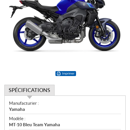
Imprimer
SPÉCIFICATIONS
S
Manufacturier :
p
Yamaha
é
Modèle :
c
MT-10 Bleu Team Yamaha
i