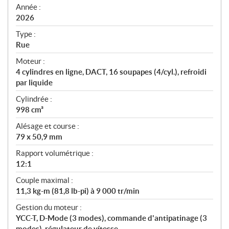
f
Année :
i
2026
c
Type :
a
Rue
t
Moteur :
i
4 cylindres en ligne, DACT, 16 soupapes (4/cyl.), refroidi
o
par liquide
n
s
Cylindrée :
998 cm³
Alésage et course :
79 x 50,9 mm
Rapport volumétrique :
12:1
Couple maximal :
11,3 kg-m (81,8 lb-pi) à 9 000 tr/min
Gestion du moteur :
YCC-T, D-Mode (3 modes), commande d'antipatinage (3
modes), régulateur de vítesse