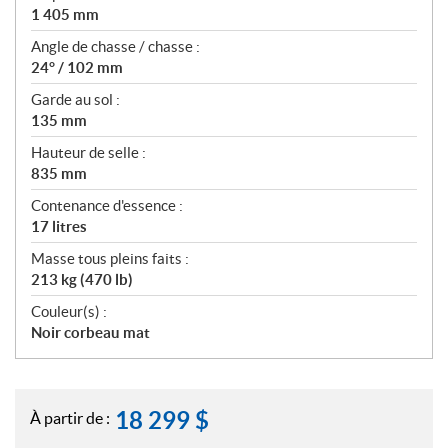
1 405 mm
Angle de chasse / chasse :
24° / 102 mm
Garde au sol :
135 mm
Hauteur de selle :
835 mm
Contenance d'essence :
17 litres
Masse tous pleins faits :
213 kg (470 lb)
Couleur(s) :
Noir corbeau mat
18 299
$
À partir de :