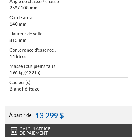
Angle de chasse / chasse :
25° / 108 mm
Garde au sol :
140 mm
Hauteur de selle :
815 mm
Contenance d'essence :
14 litres
Masse tous pleins faits :
196 kg (432 lb)
Couleur(s) :
Blanc héritage
13 299
$
À partir de :
CALCULATRICE
DE PAIEMENT