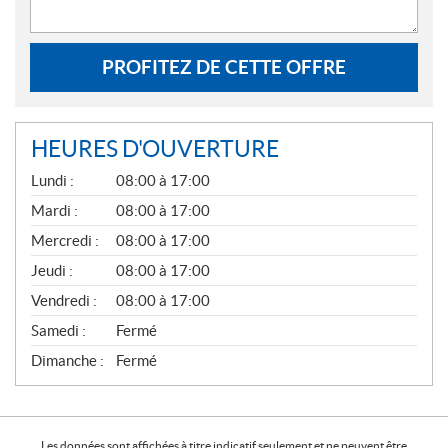
PROFITEZ DE CETTE OFFRE
HEURES D'OUVERTURE
G
Lundi :
08:00 à 17:00
É
N
Mardi :
08:00 à 17:00
É
Mercredi :
08:00 à 17:00
R
A
Jeudi :
08:00 à 17:00
L
Vendredi :
08:00 à 17:00
Samedi :
Fermé
Dimanche :
Fermé
Les données sont affichées à titre indicatif seulement et ne peuvent être