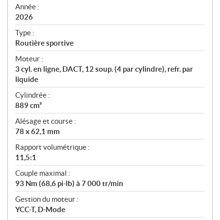
f
Année :
i
2026
c
Type :
a
Routière sportive
t
Moteur :
i
3 cyl. en ligne, DACT, 12 soup. (4 par cylindre), refr. par
o
liquide
n
s
Cylindrée :
889 cm³
Alésage et course :
78 x 62,1 mm
Rapport volumétrique :
11,5:1
Couple maximal :
93 Nm (68,6 pi-lb) à 7 000 tr/min
Gestion du moteur :
YCC-T, D-Mode