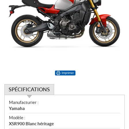
Imprimer
SPÉCIFICATIONS
S
Manufacturier :
p
Yamaha
é
Modèle :
c
XSR900 Blanc héritage
i