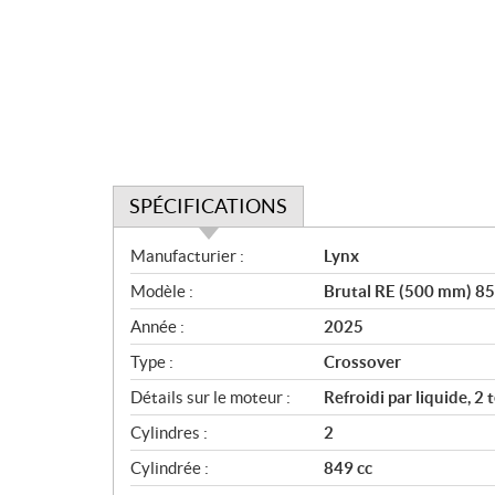
SPÉCIFICATIONS
S
Manufacturier :
Lynx
p
Modèle :
Brutal RE (500 mm) 85
é
c
Année :
2025
i
Type :
Crossover
f
i
Détails sur le moteur :
Refroidi par liquide, 2 
c
Cylindres :
2
a
Cylindrée :
849 cc
t