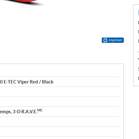
Imprimer
0 E-TEC Viper Red / Black
MC
temps, 3-D R.A.V.E.