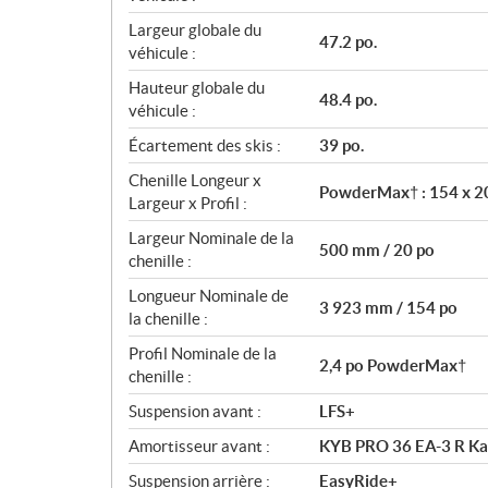
Largeur globale du
47.2 po.
véhicule :
Hauteur globale du
48.4 po.
véhicule :
Écartement des skis :
39 po.
Chenille Longeur x
PowderMax† : 154 x 20
Largeur x Profil :
Largeur Nominale de la
500 mm / 20 po
chenille :
Longueur Nominale de
3 923 mm / 154 po
la chenille :
Profil Nominale de la
2,4 po PowderMax†
chenille :
Suspension avant :
LFS+
Amortisseur avant :
KYB PRO 36 EA-3 R K
Suspension arrière :
EasyRide+