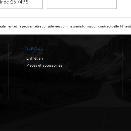
ir de :
25 749
$
f seulement et ne peuvent être considérées comme une information contractuelle. N'hésite
SERVICE
Entretien
Pièces et accessoires