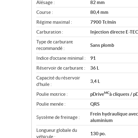
i
Alésage :
82 mm
o
Course :
80,4 mm
n
s
Régime maximal :
7900 Tr/min
Carburation :
Injection directe E-TE
Type de carburant
Sans plomb
recommandé :
Indice d’octane minimal :
91
Réservoir de carburant :
36 L
Capacité du réservoir
3,4 L
d’huile :
MC
Poulie motrice :
pDrive
à cliquets / p
Poulie menée :
QRS
Frein hydraulique avec 
Système de freinage :
aluminium
Longueur globale du
130 po.
véhicule :