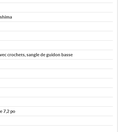
ashima
vec crochets, sangle de guidon basse
e 7,2 po