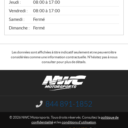
Jeudi :
08:00 à 17:00
L
Vendredi :
08:00 à 17:00
Samedi :
Fermé
Dimanche :
Fermé
Les données sont affichées à titre indicatif seulement et ne peuvent être
considérées comme une information contractuelle. N'hésitez pas à nous
consulter pour plus de détails.
C
N
o
W
n
C
t
M
a
o
844 891-1852
I
c
t
n
f
t
o
© 2026 NWC Motorsports. Tous droits réservés. Consultez la
politique de
o
r
confidentialité
et les
conditions d'utilisation
.
r
s