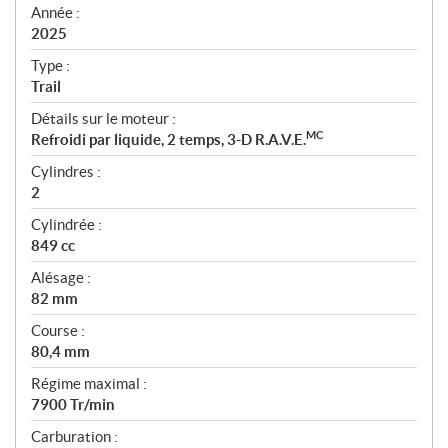
f
Année :
i
2025
c
Type :
a
Trail
t
Détails sur le moteur :
i
MC
Refroidi par liquide, 2 temps, 3-D R.A.V.E.
o
n
Cylindres :
s
2
Cylindrée :
849 cc
Alésage :
82 mm
Course :
80,4 mm
Régime maximal :
7900 Tr/min
Carburation :