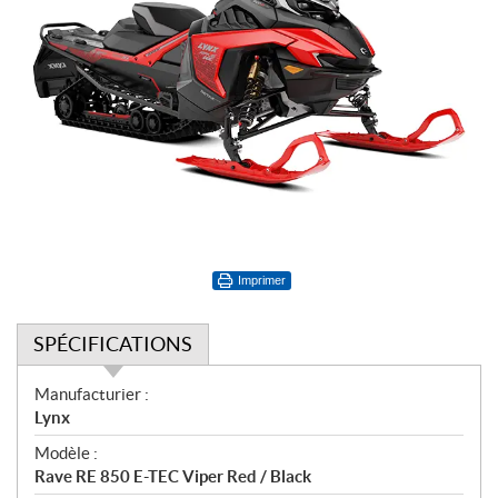
Imprimer
SPÉCIFICATIONS
S
Manufacturier :
p
Lynx
é
Modèle :
c
Rave RE 850 E-TEC Viper Red / Black
i