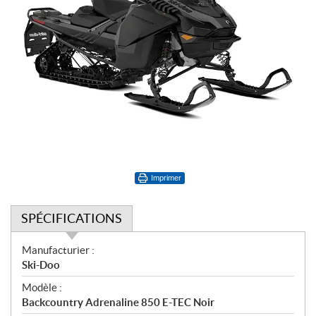
Imprimer
SPÉCIFICATIONS
S
Manufacturier :
p
Ski-Doo
é
Modèle :
c
Backcountry Adrenaline 850 E-TEC Noir
i