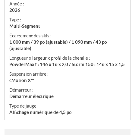
f
Année :
i
2026
c
Type :
a
Multi-Segment
t
Écartement des skis :
i
1 000 mm / 39 po (ajustable) / 1 090 mm / 43 po
o
(ajustable)
n
s
Longueur x largeur x profil de la chenille :
PowderMax† : 146 x 16 x 2,0 / Storm 150 : 146 x 15 x 1,5
Suspension arrière :
cMotion X™
Démarreur :
Démarreur électrique
Type de jauge :
Affichage numérique de 4,5 po