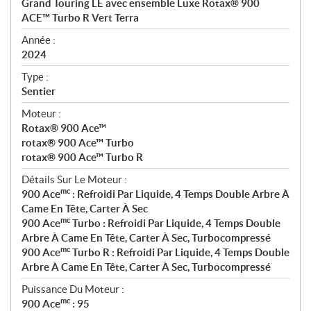
Grand Touring LE avec ensemble Luxe Rotax® 900
i
ACE™ Turbo R Vert Terra
f
i
Année :
2024
c
a
Type :
t
Sentier
i
Moteur :
o
Rotax® 900 Ace™
n
rotax® 900 Ace™ Turbo
s
rotax® 900 Ace™ Turbo R
Détails Sur Le Moteur :
mc
900 Ace
: Refroidi Par Liquide, 4 Temps Double Arbre À
Came En Tête, Carter À Sec
mc
900 Ace
Turbo : Refroidi Par Liquide, 4 Temps Double
Arbre À Came En Tête, Carter À Sec, Turbocompressé
mc
900 Ace
Turbo R : Refroidi Par Liquide, 4 Temps Double
Arbre À Came En Tête, Carter À Sec, Turbocompressé
Puissance Du Moteur :
mc
900 Ace
: 95