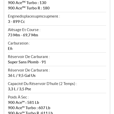
mc
900 Ace
Turbo : 130
mc
900 Ace
Turbo R : 180
Enginedisplacesupmcsupment :
3 - 899 Cc
Alésage Et Course :
73 Mm - 69,7 Mm
Carburation :
Efi
Réservoir De Carburant :
Super Sans Plomb - 91
Réservoir De Carburant :
36 L / 9,5 Gal Us
Capacité Du Réservoir D’huile (2 Temps) :
3,3 L / 3,5 Pte
Poids À Sec :
900 Ace™ : 581 Lb
900 Ace™ Turbo : 607 Lb
900 Ace™ Turbo R :611 Lb