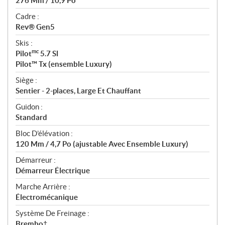
276 Mm / 10,9 Po
Cadre :
Rev® Gen5
Skis :
mc
Pilot
5.7 Sl
Pilot™ Tx (ensemble Luxury)
Siège :
Sentier - 2-places, Large Et Chauffant
Guidon :
Standard
Bloc D’élévation :
120 Mm / 4,7 Po (ajustable Avec Ensemble Luxury)
Démarreur :
Démarreur Électrique
Marche Arrière :
Électromécanique
Système De Freinage :
Brembo†