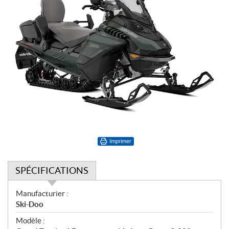
Imprimer
SPÉCIFICATIONS
S
Manufacturier :
p
Ski-Doo
é
Modèle :
c