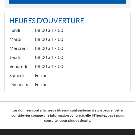
HEURES D'OUVERTURE
G
Lundi :
08:00 à 17:00
É
N
Mardi :
08:00 à 17:00
É
Mercredi :
08:00 à 17:00
R
A
Jeudi :
08:00 à 17:00
L
Vendredi :
08:00 à 17:00
Samedi :
Fermé
Dimanche :
Fermé
Les données sont affichées à titre indicatif seulement et ne peuvent être
considérées comme une information contractuelle. N'hésitez pas à nous
consulter pour plus de détails.