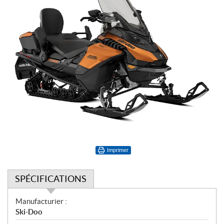
Imprimer
SPÉCIFICATIONS
S
Manufacturier :
p
Ski-Doo
é