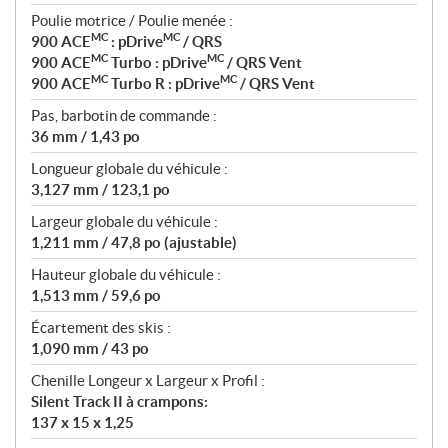
Poulie motrice / Poulie menée :
MC
MC
900 ACE
: pDrive
/ QRS
MC
MC
900 ACE
Turbo : pDrive
/ QRS Vent
MC
MC
900 ACE
Turbo R : pDrive
/ QRS Vent
Pas, barbotin de commande :
36 mm / 1,43 po
Longueur globale du véhicule :
3,127 mm / 123,1 po
Largeur globale du véhicule :
1,211 mm / 47,8 po (ajustable)
Hauteur globale du véhicule :
1,513 mm / 59,6 po
Écartement des skis :
1,090 mm / 43 po
Chenille Longeur x Largeur x Profil :
Silent Track II à crampons:
137 x 15 x 1,25