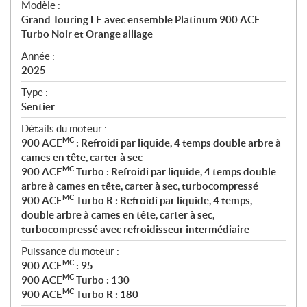
Modèle :
c
Grand Touring LE avec ensemble Platinum 900 ACE
i
Turbo Noir et Orange alliage
f
i
Année :
2025
c
a
Type :
t
Sentier
i
Détails du moteur :
o
MC
900 ACE
: Refroidi par liquide, 4 temps double arbre à
n
cames en tête, carter à sec
s
MC
900 ACE
Turbo : Refroidi par liquide, 4 temps double
arbre à cames en tête, carter à sec, turbocompressé
MC
900 ACE
Turbo R : Refroidi par liquide, 4 temps,
double arbre à cames en tête, carter à sec,
turbocompressé avec refroidisseur intermédiaire
Puissance du moteur :
MC
900 ACE
: 95
MC
900 ACE
Turbo : 130
MC
900 ACE
Turbo R : 180