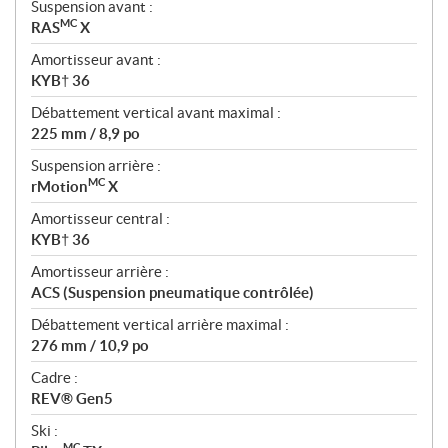
Suspension avant :
MC
RAS
X
Amortisseur avant :
KYB† 36
Débattement vertical avant maximal :
225 mm / 8,9 po
Suspension arrière :
MC
rMotion
X
Amortisseur central :
KYB† 36
Amortisseur arrière :
ACS (Suspension pneumatique contrôlée)
Débattement vertical arrière maximal :
276 mm / 10,9 po
Cadre :
REV® Gen5
Ski :
MC