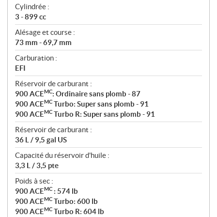
Cylindrée :
3 - 899 cc
Alésage et course :
73 mm - 69,7 mm
Carburation :
EFI
Réservoir de carburant :
MC
900 ACE
: Ordinaire sans plomb - 87
MC
900 ACE
Turbo: Super sans plomb - 91
MC
900 ACE
Turbo R: Super sans plomb - 91
Réservoir de carburant :
36 L / 9,5 gal US
Capacité du réservoir d'huile :
3,3 L / 3,5 pte
Poids à sec :
MC
900 ACE
: 574 lb
MC
900 ACE
Turbo: 600 lb
MC
900 ACE
Turbo R: 604 lb