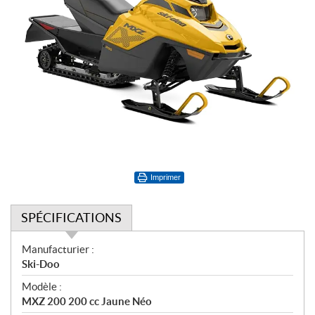
Imprimer
SPÉCIFICATIONS
S
Manufacturier :
p
Ski-Doo
é
Modèle :
c
MXZ 200 200 cc Jaune Néo
i