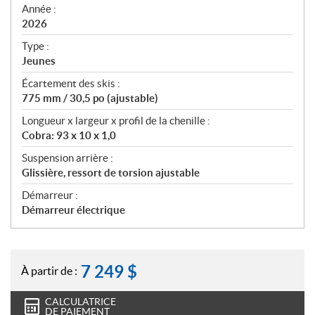
f
Année :
i
2026
c
Type :
a
Jeunes
t
Écartement des skis :
i
775 mm / 30,5 po (ajustable)
o
n
Longueur x largeur x profil de la chenille :
s
Cobra: 93 x 10 x 1,0
Suspension arrière :
Glissière, ressort de torsion ajustable
Démarreur :
Démarreur électrique
7 249
$
À partir de :
CALCULATRICE
DE PAIEMENT