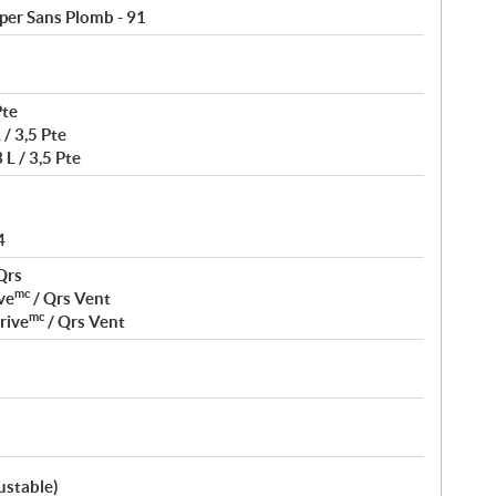
per Sans Plomb - 91
Pte
 / 3,5 Pte
 L / 3,5 Pte
4
Qrs
mc
ve
/ Qrs Vent
mc
rive
/ Qrs Vent
ustable)