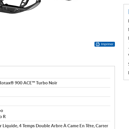
Imprimer
Rotax® 900 ACE™ Turbo Noir
bo
o R
ar Liquide, 4 Temps Double Arbre À Came En Tête, Carter