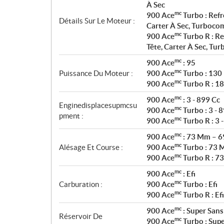
t
À Sec
i
mc
900 Ace
Turbo : Refr
Détails Sur Le Moteur :
o
Carter À Sec, Turboco
n
mc
900 Ace
Turbo R : Re
s
Tête, Carter À Sec, Tu
mc
900 Ace
: 95
mc
Puissance Du Moteur :
900 Ace
Turbo : 130
mc
900 Ace
Turbo R : 1
mc
900 Ace
: 3 - 899 Cc
Enginedisplacesupmcsu
mc
900 Ace
Turbo : 3 - 
pment :
mc
900 Ace
Turbo R : 3 
mc
900 Ace
: 73 Mm – 
mc
Alésage Et Course :
900 Ace
Turbo : 73 
mc
900 Ace
Turbo R : 7
mc
900 Ace
: Efi
mc
Carburation :
900 Ace
Turbo : Efi
mc
900 Ace
Turbo R : Efi
mc
900 Ace
: Super Sans
Réservoir De
mc
900 Ace
Turbo : Supe