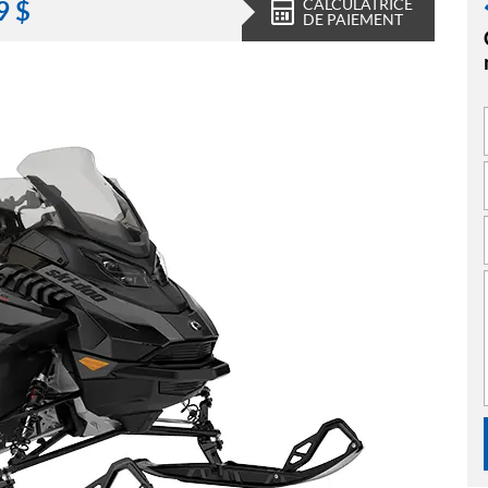
CALCULATRICE
9
$
DE PAIEMENT