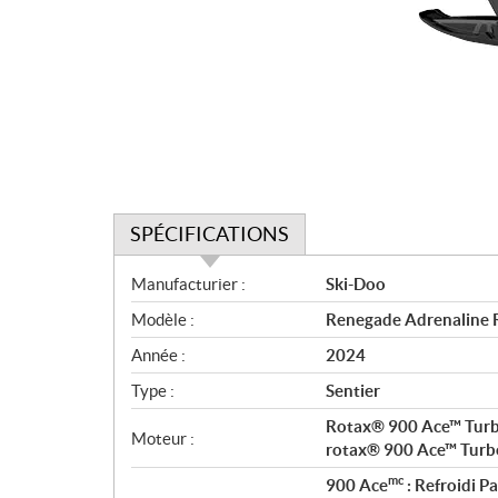
SPÉCIFICATIONS
S
Manufacturier :
Ski-Doo
p
Modèle :
Renegade Adrenaline 
é
c
Année :
2024
i
Type :
Sentier
f
i
Rotax® 900 Ace™ Tur
Moteur :
c
rotax® 900 Ace™ Turb
a
mc
900 Ace
: Refroidi P