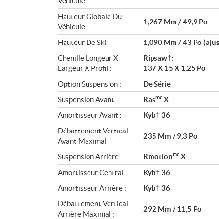
Véhicule :
Hauteur Globale Du
1,267 Mm / 49,9 Po
Véhicule :
Hauteur De Ski :
1,090 Mm / 43 Po (ajus
Chenille Longeur X
Ripsaw†:
Largeur X Profil :
137 X 15 X 1,25 Po
Option Suspension :
De Série
mc
Suspension Avant :
Ras
X
Amortisseur Avant :
Kyb† 36
Débattement Vertical
235 Mm / 9,3 Po
Avant Maximal :
mc
Suspension Arrière :
Rmotion
X
Amortisseur Central :
Kyb† 36
Amortisseur Arrière :
Kyb† 36
Débattement Vertical
292 Mm / 11,5 Po
Arrière Maximal :