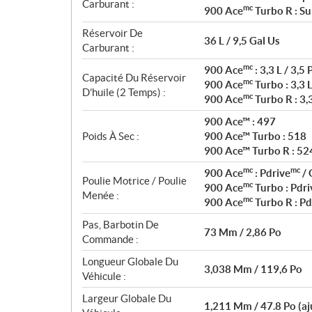
Carburant :
mc
900 Ace
Turbo R : Su
Réservoir De
36 L / 9,5 Gal Us
Carburant :
mc
900 Ace
: 3,3 L / 3,5 
Capacité Du Réservoir
mc
900 Ace
Turbo : 3,3 L
D’huile (2 Temps) :
mc
900 Ace
Turbo R : 3,3
900 Ace™ : 497
Poids À Sec :
900 Ace™ Turbo : 518
900 Ace™ Turbo R : 52
mc
mc
900 Ace
: Pdrive
/ 
Poulie Motrice / Poulie
mc
900 Ace
Turbo : Pdri
Menée :
mc
900 Ace
Turbo R : Pd
Pas, Barbotin De
73 Mm / 2,86 Po
Commande :
Longueur Globale Du
3,038 Mm / 119,6 Po
Véhicule :
Largeur Globale Du
1,211 Mm / 47.8 Po (aj