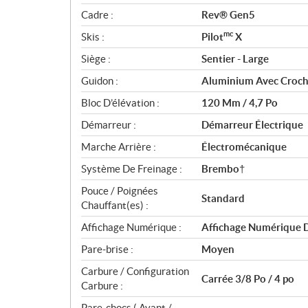
Cadre :
Rev® Gen5
mc
Skis :
Pilot
X
Siège :
Sentier - Large
Guidon :
Aluminium Avec Croch
Bloc D’élévation :
120 Mm / 4,7 Po
Démarreur :
Démarreur Électrique
Marche Arrière :
Électromécanique
Système De Freinage :
Brembo†
Pouce / Poignées
Standard
Chauffant(es) :
Affichage Numérique :
Affichage Numérique D
Pare-brise :
Moyen
Carbure / Configuration
Carrée 3/8 Po / 4 po
Carbure :
Pare-chocs ( Avant /