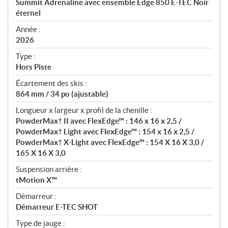
Summit Adrenaline avec ensemble Edge 850 E-TEC Noir
i
éternel
f
i
Année :
2026
c
a
Type :
t
Hors Piste
i
Écartement des skis :
o
864 mm / 34 po (ajustable)
n
s
Longueur x largeur x profil de la chenille :
PowderMax† II avec FlexEdge™ : 146 x 16 x 2,5 /
PowderMax† Light avec FlexEdge™ : 154 x 16 x 2,5 /
PowderMax† X-Light avec FlexEdge™ : 154 X 16 X 3,0 /
165 X 16 X 3,0
Suspension arrière :
tMotion X™
Démarreur :
Démarreur E-TEC SHOT
Type de jauge :