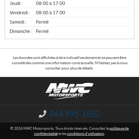
Jeudi :
08:00 à 17:00
L
Vendredi :
08:00 à 17:00
Samedi :
Fermé
Dimanche :
Fermé
Les données sont affichées à titre indicatif seulement et ne peuvent être
considérées comme une information contractuelle. N'hésitez pas à nous
consulter pour plus de détails.
C
N
o
W
n
C
t
M
a
o
844 891-1852
I
c
t
n
f
t
o
© 2026 NWC Motorsports. Tous droits réservés. Consultez la
politique de
o
r
confidentialité
et les
conditions d'utilisation
.
r