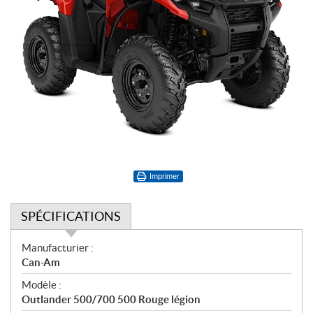
Imprimer
SPÉCIFICATIONS
S
Manufacturier :
p
Can-Am
é
Modèle :
c
Outlander 500/700 500 Rouge légion
i