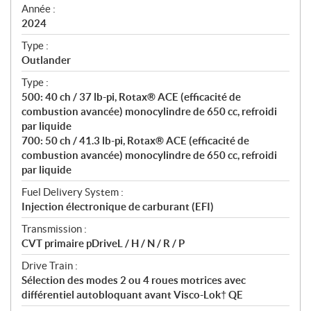
f
Année :
i
2024
c
Type :
a
Outlander
t
Type :
i
500: 40 ch / 37 lb-pi, Rotax® ACE (efficacité de
o
combustion avancée) monocylindre de 650 cc, refroidi
n
par liquide
s
700: 50 ch / 41.3 lb-pi, Rotax® ACE (efficacité de
combustion avancée) monocylindre de 650 cc, refroidi
par liquide
Fuel Delivery System :
Injection électronique de carburant (EFI)
Transmission :
CVT primaire pDriveL / H / N / R / P
Drive Train :
Sélection des modes 2 ou 4 roues motrices avec
différentiel autobloquant avant Visco-Lok† QE