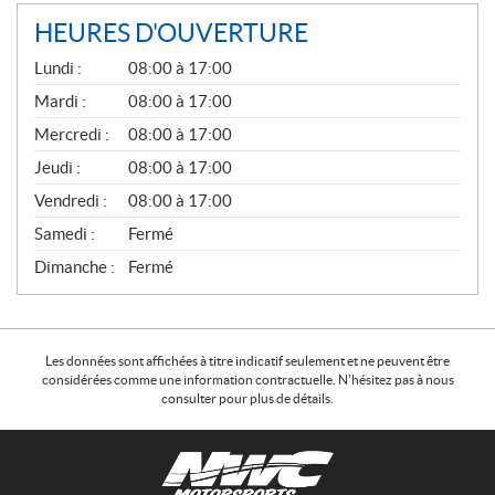
HEURES D'OUVERTURE
G
Lundi :
08:00 à 17:00
É
N
Mardi :
08:00 à 17:00
É
Mercredi :
08:00 à 17:00
R
A
Jeudi :
08:00 à 17:00
L
Vendredi :
08:00 à 17:00
Samedi :
Fermé
Dimanche :
Fermé
Les données sont affichées à titre indicatif seulement et ne peuvent être
considérées comme une information contractuelle. N'hésitez pas à nous
consulter pour plus de détails.
C
N
o
W