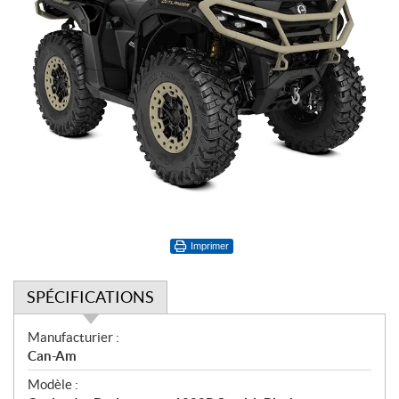
Imprimer
SPÉCIFICATIONS
S
Manufacturier :
p
Can-Am
é
Modèle :
c