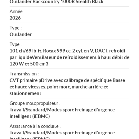
Outlander Backcountry 1000R Stealth Black
i
f
Année :
i
2026
c
Type :
a
Outlander
t
Type :
i
101 ch/69 lb-ft, Rotax 999 cc, 2 cyl. en V, DACT, refroidi
o
par liquideVentilateur de refroidissement à haut débit de
n
120 W et 500 cm3
s
Transmission :
CVT primaire pDrive avec calibrage de spécifique Basse
et haute vitesses, point mort, marche arrière et
stationnement
Groupe motopropulseur :
Travail/Standard/Modes sport Freinage d’urgence
intelligent (iEBMC)
Assistance à la conduite :
Travail/Standard/Modes sport Freinage d’urgence