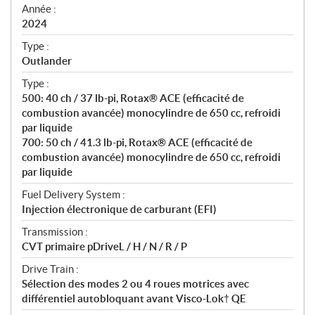
f
Année :
i
2024
c
Type :
a
Outlander
t
Type :
i
500: 40 ch / 37 lb-pi, Rotax® ACE (efficacité de
o
combustion avancée) monocylindre de 650 cc, refroidi
n
par liquide
s
700: 50 ch / 41.3 lb-pi, Rotax® ACE (efficacité de
combustion avancée) monocylindre de 650 cc, refroidi
par liquide
Fuel Delivery System :
Injection électronique de carburant (EFI)
Transmission :
CVT primaire pDriveL / H / N / R / P
Drive Train :
Sélection des modes 2 ou 4 roues motrices avec
différentiel autobloquant avant Visco-Lok† QE