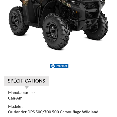
Imprimer
SPÉCIFICATIONS
S
Manufacturier :
p
Can-Am
é
Modèle :
c
Outlander DPS 500/700 500 Camouflage Wildland
i