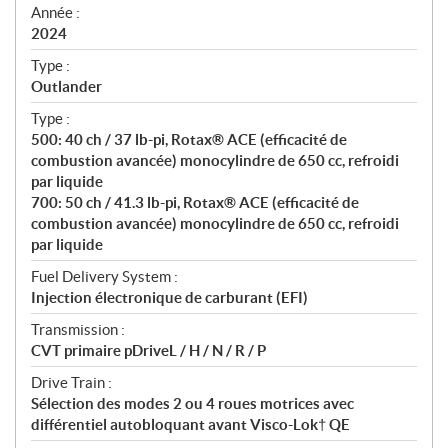
f
Année :
i
2024
c
Type :
a
Outlander
t
Type :
i
500: 40 ch / 37 lb-pi, Rotax® ACE (efficacité de
o
combustion avancée) monocylindre de 650 cc, refroidi
n
par liquide
s
700: 50 ch / 41.3 lb-pi, Rotax® ACE (efficacité de
combustion avancée) monocylindre de 650 cc, refroidi
par liquide
Fuel Delivery System :
Injection électronique de carburant (EFI)
Transmission :
CVT primaire pDriveL / H / N / R / P
Drive Train :
Sélection des modes 2 ou 4 roues motrices avec
différentiel autobloquant avant Visco-Lok† QE