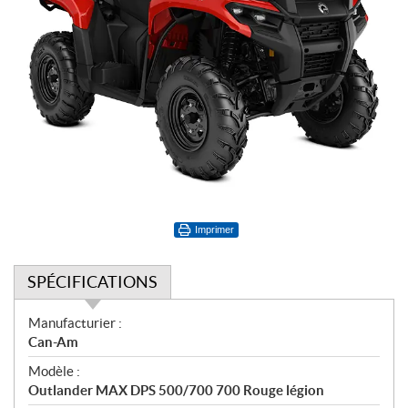
Imprimer
SPÉCIFICATIONS
S
Manufacturier :
p
Can-Am
é
Modèle :
c
Outlander MAX DPS 500/700 700 Rouge légion
i