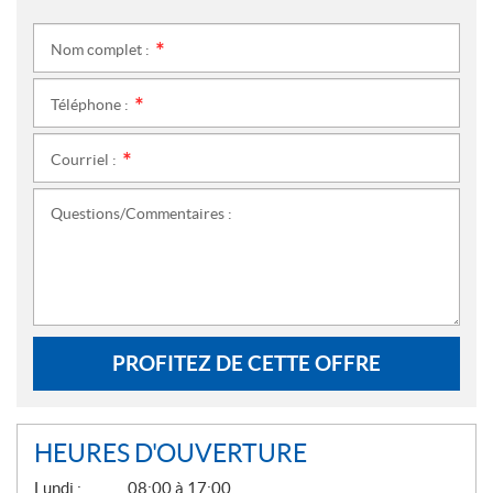
Nom complet :
*
Téléphone :
*
Courriel :
*
Questions/Commentaires :
PROFITEZ DE CETTE OFFRE
HEURES D'OUVERTURE
G
Lundi :
08:00 à 17:00