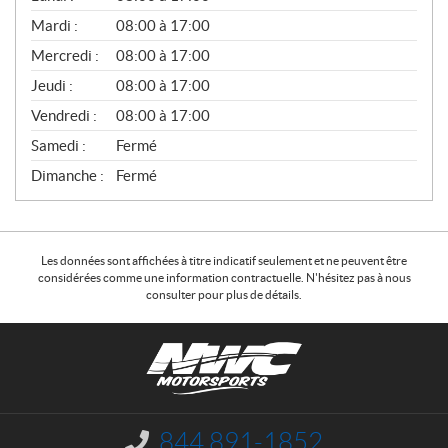
É
N
Mardi :
08:00 à 17:00
É
Mercredi :
08:00 à 17:00
R
A
Jeudi :
08:00 à 17:00
L
Vendredi :
08:00 à 17:00
Samedi :
Fermé
Dimanche :
Fermé
Les données sont affichées à titre indicatif seulement et ne peuvent être
considérées comme une information contractuelle. N'hésitez pas à nous
consulter pour plus de détails.
C
N
o
W
n
C
t
M
a
o
844 891-1852
I