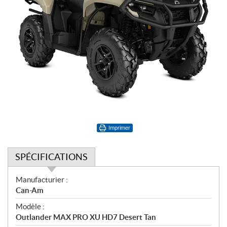
Imprimer
SPÉCIFICATIONS
S
Manufacturier :
p
Can-Am
é
Modèle :
c
Outlander MAX PRO XU HD7 Desert Tan
i