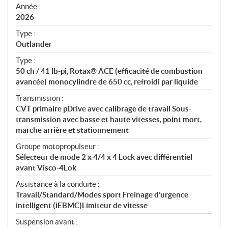
f
Année :
i
2026
c
Type :
a
Outlander
t
Type :
i
50 ch / 41 lb-pi, Rotax® ACE (efficacité de combustion
o
avancée) monocylindre de 650 cc, refroidi par liquide
n
s
Transmission :
CVT primaire pDrive avec calibrage de travail Sous-
transmission avec basse et haute vitesses, point mort,
marche arrière et stationnement
Groupe motopropulseur :
Sélecteur de mode 2 x 4/4 x 4 Lock avec différentiel
avant Visco-4Lok
Assistance à la conduite :
Travail/Standard/Modes sport Freinage d’urgence
intelligent (iEBMC)Limiteur de vitesse
Suspension avant :