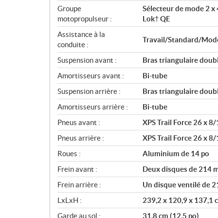
i
Groupe
Sélecteur de mode 2 x 
o
motopropulseur :
Lok† QE
n
s
Assistance à la
Travail/Standard/Modes
conduite :
Suspension avant :
Bras triangulaire dou
Amortisseurs avant :
Bi-tube
Suspension arrière :
Bras triangulaire dou
Amortisseurs arrière :
Bi-tube
Pneus avant :
XPS Trail Force 26 x 8/
Pneus arrière :
XPS Trail Force 26 x 8/
Roues :
Aluminium de 14 po
Frein avant :
Deux disques de 214 mm
Frein arrière :
Un disque ventilé de 2
LxLxH :
239,2 x 120,9 x 137,1 c
Garde au sol :
31,8 cm (12,5 po)