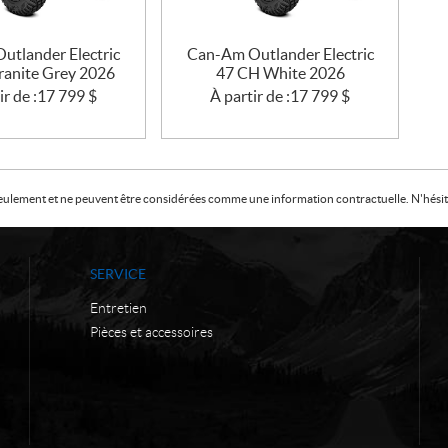
utlander Electric
Can-Am Outlander Electric
ranite Grey 2026
47 CH White 2026
ir de :
17 799
$
À partir de :
17 799
$
f seulement et ne peuvent être considérées comme une information contractuelle. N'hésite
SERVICE
Entretien
Pièces et accessoires