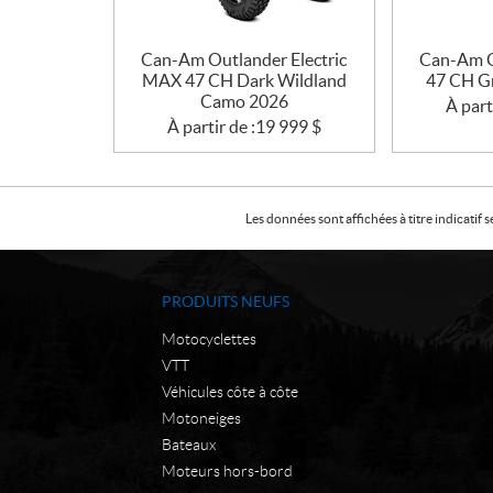
Can-Am Outlander Electric
Can-Am O
MAX 47 CH Dark Wildland
47 CH G
Camo 2026
À part
À partir de :
19 999
$
Les données sont affichées à titre indicati
PRODUITS NEUFS
Motocyclettes
VTT
Véhicules côte à côte
Motoneiges
Bateaux
Moteurs hors-bord