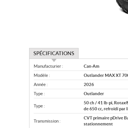
SPÉCIFICATIONS
S
Manufacturier :
Can-Am
p
Modèle :
Outlander MAX XT 700
é
c
Année :
2026
i
Type :
Outlander
f
i
50 ch / 41 lb-pi, Rota
Type :
c
de 650 cc, refroidi par 
a
CVT primaire pDrive Ba
Transmission :
t
stationnement