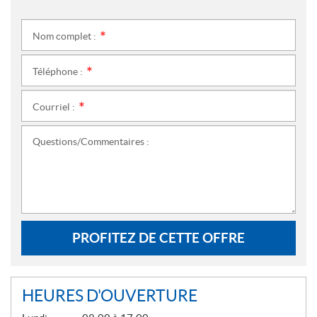
Nom complet :
*
Téléphone :
*
Courriel :
*
Questions/Commentaires :
PROFITEZ DE CETTE OFFRE
HEURES D'OUVERTURE
G