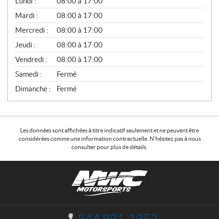
Lundi :
08:00 à 17:00
É
N
Mardi :
08:00 à 17:00
É
Mercredi :
08:00 à 17:00
R
A
Jeudi :
08:00 à 17:00
L
Vendredi :
08:00 à 17:00
Samedi :
Fermé
Dimanche :
Fermé
Les données sont affichées à titre indicatif seulement et ne peuvent être
considérées comme une information contractuelle. N'hésitez pas à nous
consulter pour plus de détails.
C
N
o
W
n
C
t
M
a
o
I