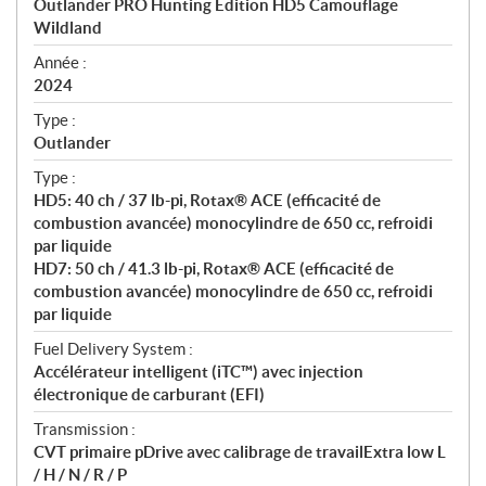
Outlander PRO Hunting Edition HD5 Camouflage
i
Wildland
f
i
Année :
2024
c
a
Type :
t
Outlander
i
Type :
o
HD5: 40 ch / 37 lb-pi, Rotax® ACE (efficacité de
n
combustion avancée) monocylindre de 650 cc, refroidi
s
par liquide
HD7: 50 ch / 41.3 lb-pi, Rotax® ACE (efficacité de
combustion avancée) monocylindre de 650 cc, refroidi
par liquide
Fuel Delivery System :
Accélérateur intelligent (iTC™) avec injection
électronique de carburant (EFI)
Transmission :
CVT primaire pDrive avec calibrage de travailExtra low L
/ H / N / R / P