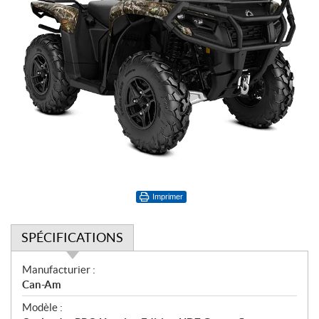
Imprimer
SPÉCIFICATIONS
S
Manufacturier :
p
Can-Am
é
Modèle :
c