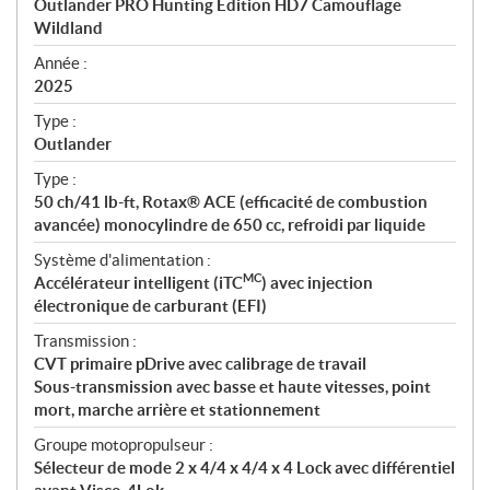
Outlander PRO Hunting Edition HD7 Camouflage
i
Wildland
f
i
Année :
2025
c
a
Type :
t
Outlander
i
Type :
o
50 ch/41 lb-ft, Rotax® ACE (efficacité de combustion
n
avancée) monocylindre de 650 cc, refroidi par liquide
s
Système d'alimentation :
MC
Accélérateur intelligent (iTC
) avec injection
électronique de carburant (EFI)
Transmission :
CVT primaire pDrive avec calibrage de travail
Sous-transmission avec basse et haute vitesses, point
mort, marche arrière et stationnement
Groupe motopropulseur :
Sélecteur de mode 2 x 4/4 x 4/4 x 4 Lock avec différentiel