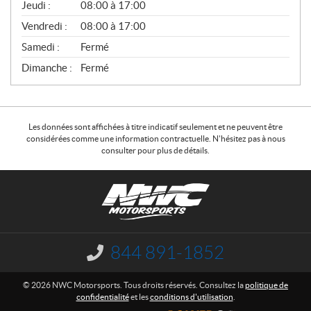
Jeudi :
08:00 à 17:00
L
Vendredi :
08:00 à 17:00
Samedi :
Fermé
Dimanche :
Fermé
Les données sont affichées à titre indicatif seulement et ne peuvent être
considérées comme une information contractuelle. N'hésitez pas à nous
consulter pour plus de détails.
C
N
o
W
n
C
t
M
a
o
844 891-1852
I
c
t
n
f
t
o
© 2026 NWC Motorsports. Tous droits réservés. Consultez la
politique de
o
r
confidentialité
et les
conditions d'utilisation
.
r
s