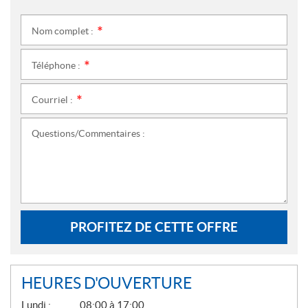
Nom complet :
*
Téléphone :
*
Courriel :
*
Questions/Commentaires :
PROFITEZ DE CETTE OFFRE
HEURES D'OUVERTURE
G
Lundi :
08:00 à 17:00