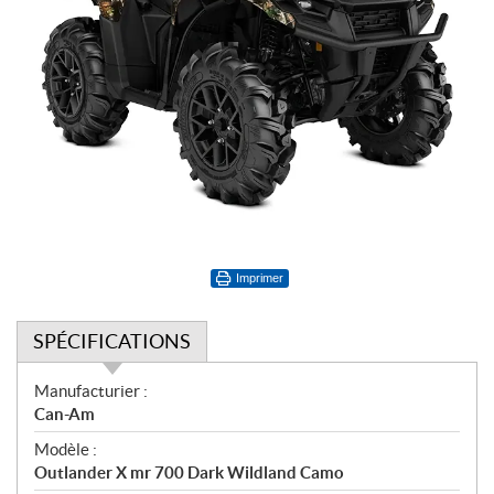
Imprimer
SPÉCIFICATIONS
S
Manufacturier :
p
Can-Am
é
Modèle :
c
Outlander X mr 700 Dark Wildland Camo
i