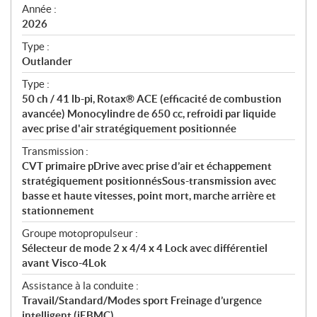
f
Année :
i
2026
c
Type :
a
Outlander
t
Type :
i
50 ch / 41 lb-pi, Rotax® ACE (efficacité de combustion
o
avancée) Monocylindre de 650 cc, refroidi par liquide
n
avec prise d'air stratégiquement positionnée
s
Transmission :
CVT primaire pDrive avec prise d’air et échappement
stratégiquement positionnésSous-transmission avec
basse et haute vitesses, point mort, marche arrière et
stationnement
Groupe motopropulseur :
Sélecteur de mode 2 x 4/4 x 4 Lock avec différentiel
avant Visco-4Lok
Assistance à la conduite :
Travail/Standard/Modes sport Freinage d’urgence
intelligent (iEBMC)