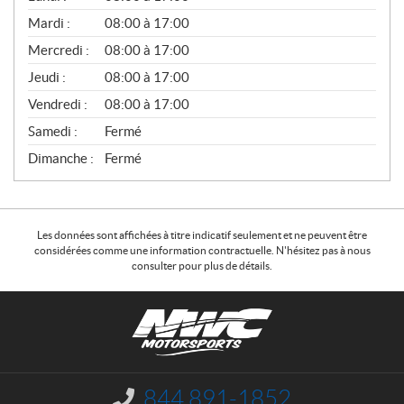
É
N
Mardi :
08:00 à 17:00
É
Mercredi :
08:00 à 17:00
R
A
Jeudi :
08:00 à 17:00
L
Vendredi :
08:00 à 17:00
Samedi :
Fermé
Dimanche :
Fermé
Les données sont affichées à titre indicatif seulement et ne peuvent être
considérées comme une information contractuelle. N'hésitez pas à nous
consulter pour plus de détails.
C
N
o
W
n
C
t
M
a
o
844 891-1852
I