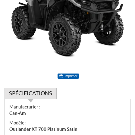
Imprimer
SPÉCIFICATIONS
S
Manufacturier :
p
Can-Am
é
Modèle :
c
Outlander XT 700 Platinum Satin
i