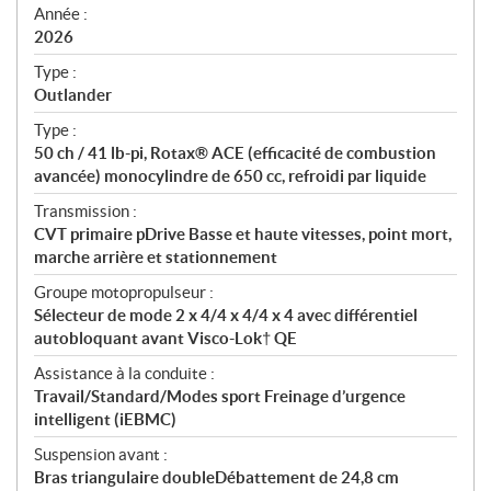
f
Année :
i
2026
c
Type :
a
Outlander
t
Type :
i
50 ch / 41 lb-pi, Rotax® ACE (efficacité de combustion
o
avancée) monocylindre de 650 cc, refroidi par liquide
n
s
Transmission :
CVT primaire pDrive Basse et haute vitesses, point mort,
marche arrière et stationnement
Groupe motopropulseur :
Sélecteur de mode 2 x 4/4 x 4/4 x 4 avec différentiel
autobloquant avant Visco-Lok† QE
Assistance à la conduite :
Travail/Standard/Modes sport Freinage d’urgence
intelligent (iEBMC)
Suspension avant :
Bras triangulaire doubleDébattement de 24,8 cm