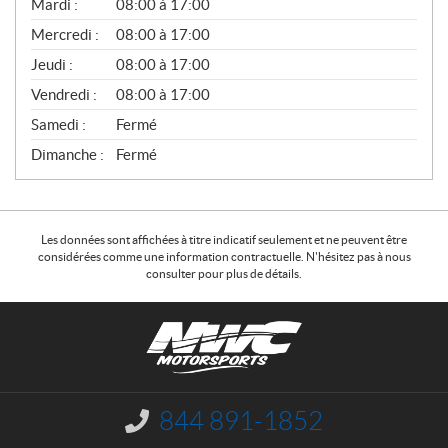
N
Mardi :
08:00 à 17:00
É
Mercredi :
08:00 à 17:00
R
A
Jeudi :
08:00 à 17:00
L
Vendredi :
08:00 à 17:00
Samedi :
Fermé
Dimanche :
Fermé
Les données sont affichées à titre indicatif seulement et ne peuvent être
considérées comme une information contractuelle. N'hésitez pas à nous
consulter pour plus de détails.
C
N
o
W
n
C
t
M
a
o
844 891-1852
I
c
t
n